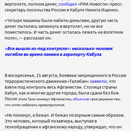
вертолете, полном денег,
сообщил
«РИА Новости» пресс-
секретарь посольства России в Кабуле Никита Ищенко.
«Четыре машины были набиты деньгами, другую часть
денег пытались запихнуть в вертолет, но не все
поместилось. И часть денег осталась лежать на взлетном
поле», — рассказал он.
«Все вышло из-под контроля»: несколько человек
погибли во время паники в аэропорту Кабула
В воскресенье, 15 августа, боевики запрещенного в России
террористического движения «Талибан»
заявили
, что
взяли под контроль весь Афганистан. Столица страны
Кабул, как и многие другие города, была сдана без боя.
После
этого
Гани покинул Афганистан,
объяснив
свое решение тем,
что хотел избежать кровопролития.
«Не покинул, а бежал. И бежал позорным самым образом.
Это человек, который позавчера, выступая в
телеобращении к афганскому народу, утверждал, что он