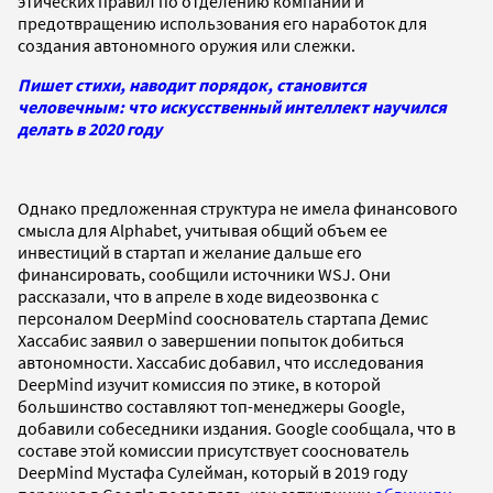
этических правил по отделению компании и
предотвращению использования его наработок для
создания автономного оружия или слежки.
Пишет стихи, наводит порядок, становится
человечным: что искусственный интеллект научился
делать в 2020 году
Однако предложенная структура не имела финансового
смысла для Alphabet, учитывая общий объем ее
инвестиций в стартап и желание дальше его
финансировать, сообщили источники WSJ. Они
рассказали, что в апреле в ходе видеозвонка с
персоналом DeepMind сооснователь стартапа Демис
Хассабис заявил о завершении попыток добиться
автономности. Хассабис добавил, что исследования
DeepMind изучит комиссия по этике, в которой
большинство составляют топ-менеджеры Google,
добавили собеседники издания. Google сообщала, что в
составе этой комиссии присутствует сооснователь
DeepMind Мустафа Сулейман, который в 2019 году