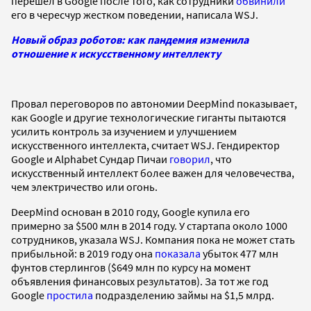
перешел в Google после того, как сотрудники
обвинили
его в чересчур жестком поведении, написала WSJ.
Новый образ роботов: как пандемия изменила
отношение к искусственному интеллекту
Провал переговоров по автономии DeepMind показывает,
как Google и другие технологические гиганты пытаются
усилить контроль за изучением и улучшением
искусственного интеллекта, считает WSJ. Гендиректор
Google и Alphabet Сундар Пичаи
говорил
, что
искусственный интеллект более важен для человечества,
чем электричество или огонь.
DeepMind основан в 2010 году, Google купила его
примерно за $500 млн в 2014 году. У стартапа около 1000
сотрудников, указала WSJ. Компания пока не может стать
прибыльной: в 2019 году она
показала
убыток 477 млн
фунтов стерлингов ($649 млн по курсу на момент
объявления финансовых результатов). За тот же год
Google
простила
подразделению займы на $1,5 млрд.