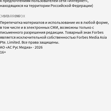
к предпочтениям пользователей сети «Интернет»,
находящихся на территории Российской Федерации)
СМИ2
SPARROW
INFOX
Перепечатка материалов и использование их в любой форме,
в том числе и в электронных СМИ, возможны только с
письменного разрешения редакции. Товарный знак Forbes
является исключительной собственностью Forbes Media Asia
Pte. Limited. Все права защищены.
AO «АС Рус Медиа»
·
2026
16+