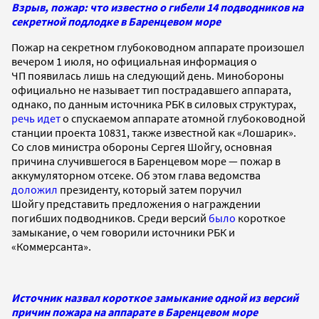
Взрыв, пожар: что известно о гибели 14 подводников на
секретной подлодке в Баренцевом море
Пожар на секретном глубоководном аппарате произошел
вечером 1 июля, но официальная информация о
ЧП появилась лишь на следующий день. Минобороны
официально не называет тип пострадавшего аппарата,
однако, по данным источника РБК в силовых структурах,
речь идет
о спускаемом аппарате атомной глубоководной
станции проекта 10831, также известной как «Лошарик».
Со слов министра обороны Сергея Шойгу, основная
причина случившегося в Баренцевом море — пожар в
аккумуляторном отсеке. Об этом глава ведомства
доложил
президенту, который затем поручил
Шойгу представить предложения о награждении
погибших подводников. Среди версий
было
короткое
замыкание, о чем говорили источники РБК и
«Коммерсанта».
Источник назвал короткое замыкание одной из версий
причин пожара на аппарате в Баренцевом море