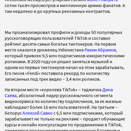
сотни тысяч просмотров и миллионную армию фанатов. А
там недалеко и до крупных рекламных контрактов.
Мы проанализировал профили и доходы 50 популярных
русскоговорящих пользователей TikTok и составил
рейтинг десяти самых богатых тиктокеров. На первом
месте оказался уроженец Узбекистана
Рахим Абрамов
,
который привлек 9,5 млн подписчиков юмористическими
роликами. В 2020 году он решил заняться музыкой и
одним из первых тиктокеров начал на этом зарабатывать.
Его песня «Fendi» поставила рекорд по количеству
записанных под трек видео – 3,4 млн роликов.
На втором месте «королева TikTok» – таджичка
Дина
Саева
, абсолютный лидер русскоязычного сегмента
видеосервиса по количеству подписчиков, за ее жизнью
наблюдают более 16 млн пользователей. На третьем –
белорус
Алексей Савко
с 6,5 млн подписчиками, который
зарабатывает не только на рекламе – продает обучающие
курсы и онлайн-консультации по продвижению в TikTok,
занимается продюсированием начинающих блогеров и