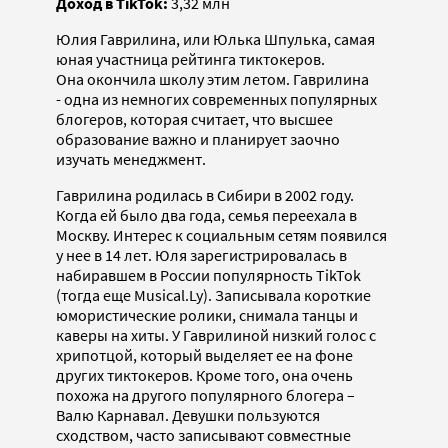
Доход в TikTok:
3,32 млн
Юлия Гаврилина, или Юлька Шпулька, самая
юная участница рейтинга тиктокеров.
Она окончила школу этим летом. Гаврилина
- одна из немногих современных популярных
блогеров, которая считает, что высшее
образование важно и планирует заочно
изучать менеджмент.
Гаврилина родилась в Сибири в 2002 году.
Когда ей было два года, семья переехала в
Москву. Интерес к социальным сетям появился
у нее в 14 лет. Юля зарегистрировалась в
набиравшем в России популярность TikTok
(тогда еще Musical.Ly). Записывала короткие
юмористические ролики, снимала танцы и
каверы на хиты. У Гаврилиной низкий голос с
хрипотцой, который выделяет ее на фоне
других тиктокеров. Кроме того, она очень
похожа на другого популярного блогера –
Валю Карнавал. Девушки пользуются
сходством, часто записывают совместные