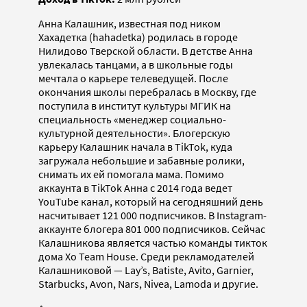
Анна Калашник, известная под ником
Хахадетка (hahadetka) родилась в городе
Нилидово Тверской области. В детстве Анна
увлекалась танцами, а в школьные годы
мечтала о карьере телеведущей. После
окончания школы перебралась в Москву, где
поступила в институт культуры МГИК на
специальность «менеджер социально-
культурной деятельности». Блогерскую
карьеру Калашник начала в TikTok, куда
загружала небольшие и забавные ролики,
снимать их ей помогала мама. Помимо
аккаунта в TikTok Анна с 2014 года ведет
YouTube канал, который на сегодняшний день
насчитывает 121 000 подписчиков. В Instagram-
аккаунте блогера 801 000 подписчиков. Сейчас
Калашникова является частью команды тикток
дома Xo Team House. Среди рекламодателей
Калашниковой — Lay’s, Batiste, Avito, Garnier,
Starbucks, Avon, Nars, Nivea, Lamoda и другие.