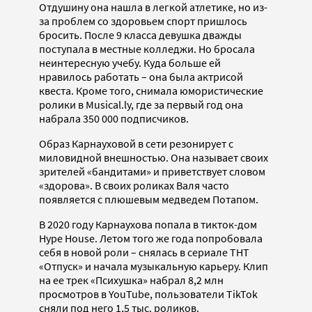
Отдушину она нашла в легкой атлетике, но из-
за проблем со здоровьем спорт пришлось
бросить. После 9 класса девушка дважды
поступала в местные колледжи. Но бросала
неинтересную учебу. Куда больше ей
нравилось работать – она была актрисой
квеста. Кроме того, снимала юмористические
ролики в Musical.ly, где за первый год она
набрала 350 000 подписчиков.
Образ Карнауховой в сети резонирует с
миловидной внешностью. Она называет своих
зрителей «бандитами» и приветствует словом
«здорова». В своих роликах Валя часто
появляется с плюшевым медведем Потапом.
В 2020 году Карнаухова попала в тикток-дом
Hype House. Летом того же года попробовала
себя в новой роли – снялась в сериале ТНТ
«Отпуск» и начала музыкальную карьеру. Клип
на ее трек «Психушка» набрал 8,2 млн
просмотров в YouTube, пользователи TikTok
сняли под него 1,5 тыс. роликов.