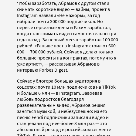
Чтобы заработать, Абрамов с другом стали
снимать короткие видео — вайны, проект в
Instagram назвали «Не мажоры», за год
набрали почти 300 000 подписчиков. Но
первые серьезные деньги Рахим заработал,
когда стал снимать видео самостоятельно три
года назад. За первый месяц заработал 100 000
рублей. «Раньше пост в Instagram стоил от 600
000 — 700 000 рублей. Сейчас я делаю только
большие проекты на контрактах, потому что я
уже артист», — рассказывал Абрамов в
интервью Forbes Digest.
Сейчас у блогера большая аудитория в
соцсетях: почти 10 млн подписчиков на TikTok
и больше 6 млн — в Instagram. Завоевав
любовь подростков благодаря
развлекательным видео, Абрамов решил
заняться музыкой, и небезуспешно: на его
песню Fendi подписчики записали видео и
станцевали под нее более 3 млн раз — это
абсолютный рекорд в российском сегменте
TikTok. Рахим — один из первых российских