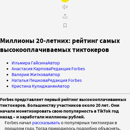
Миллионы 20-летних: рейтинг самых
высокооплачиваемых тиктокеров
Ильмира Гайсина
Автор
Анастасия Карпова
Редакция Forbes
Валерия Житкова
Автор
Наталья Пешкова
Редакция Forbes
Кристина Кулиджанян
Автор
Forbes представляет первый рейтинг высокооплачиваемых
тиктокеров. Большинству участников около 20 лет. Они
начали монетизировать свою популярность в TikTok год
назад – и заработали миллионы рублей.
Forbes начал
рассказывать
о популярных тиктокерах в
прошлом году. Тогда приходилось подробно объяснять,