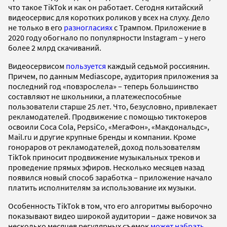
что такое TikTok и как он работает. Сегодня китайский
видеосервис для коротких роликов у всех на слуху. Дело
не только в его
разногласиях
с Трампом. Приложение в
2020 году обогнало по популярности Instagram – у него
более 2 млрд скачиваний.
Видеосервисом
пользуется
каждый седьмой россиянин.
Причем, по данным Mediascope, аудитория приложения за
последний год «повзрослела» – теперь большинство
составляют не школьники, а платежеспособные
пользователи старше 25 лет. Что, безусловно, привлекает
рекламодателей. Продвижение с помощью тиктокеров
освоили Coca Cola, PepsiCo, «МегаФон», «Макдональдс»,
Mail.ru и другие крупные бренды и компании. Кроме
гонораров от рекламодателей, доход пользователям
TikTok приносит продвижение музыкальных треков и
проведение прямых эфиров. Несколько месяцев назад
появился новый способ заработка – приложение начало
платить исполнителям за использование их музыки.
Особенность TikTok в том, что его алгоритмы выборочно
показывают видео широкой аудитории – даже новичок за
несколько месяцев регулярных съемок
может набрать