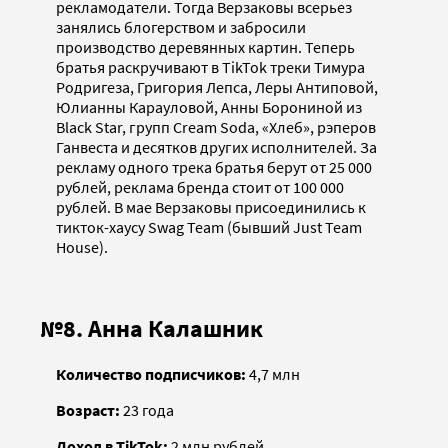
рекламодатели. Тогда Верзаковы всерьез
занялись блогерством и забросили
производство деревянных картин. Теперь
братья раскручивают в TikTok треки Тимура
Родригеза, Григория Лепса, Леры Антиповой,
Юлианны Карауловой, Анны Борониной из
Black Star, групп Cream Soda, «Хлеб», рэперов
Ганвеста и десятков других исполнителей. За
рекламу одного трека братья берут от 25 000
рублей, реклама бренда стоит от 100 000
рублей. В мае Верзаковы присоединились к
тикток-хаусу Swag Team (бывший Just Team
House).
№8. Анна Калашник
Количество подписчиков:
4,7 млн
Возраст:
23 года
Доход в TikTok:
2 млн рублей