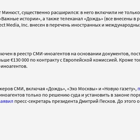
 Минюст, существенно расширился: в него включили не только
 «Важные истории», а также телеканал «Дождь» (все внесены в 
ect Media, Inc. внесен в перечень иностранных и международн
ключен в реестр СМИ-иноагентов на основании документов, по
ьше €130 000 по контракту с Европейской комиссией. Кроме то
-иноагентов.
жеров СМИ, включая «Дождь», «Эхо Москвы» и «Новую газету»,
иноагентов только по решению суда и установить в законе поря
заявил
пресс-секретарь президента Дмитрий Песков. До этого 