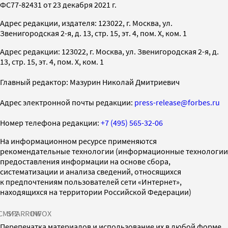
ФС77-82431 от 23 декабря 2021 г.
Адрес редакции, издателя: 123022, г. Москва, ул.
Звенигородская 2-я, д. 13, стр. 15, эт. 4, пом. X, ком. 1
Адрес редакции: 123022, г. Москва, ул. Звенигородская 2-я, д.
13, стр. 15, эт. 4, пом. X, ком. 1
Главный редактор: Мазурин Николай Дмитриевич
Адрес электронной почты редакции:
press-release@forbes.ru
Номер телефона редакции:
+7 (495) 565-32-06
На информационном ресурсе применяются
рекомендательные технологии (информационные технологии
предоставления информации на основе сбора,
систематизации и анализа сведений, относящихся
к предпочтениям пользователей сети «Интернет»,
находящихся на территории Российской Федерации)
СМИ2
SPARROW
INFOX
Перепечатка материалов и использование их в любой форме,