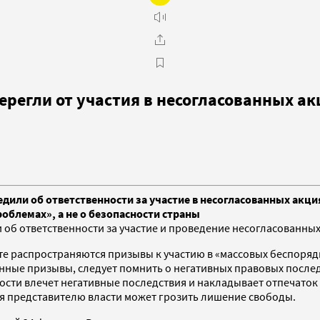
регли от участия в несогласованных ак
ли об ответственности за участие в несогласованных акциях 
облемах», а не о безопасности страны
об ответственности за участие и проведение несогласованных
нете распространяются призывы к участию в «массовых беспор
ные призывы, следует помнить о негативных правовых последс
имости влечет негативные последствия и накладывает отпечаток
я представителю власти может грозить лишение свободы.