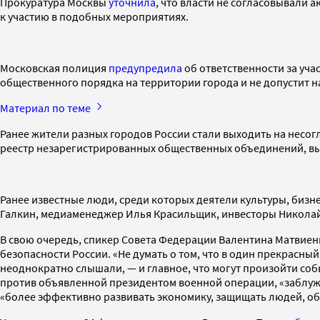
Прокуратура Москвы
уточнила
, что власти не согласовывали 
к участию в подобных мероприятиях.
Московская полиция
предупредила
об ответственности за уч
общественного порядка на территории города и не допустит 
Материал по теме
Ранее жители разных городов России стали выходить на несо
реестр незарегистрированных общественных объединений, вып
Ранее известные люди, среди которых деятели культуры, биз
Галкин, медиаменеджер Илья Красильщик, инвесторы Николай 
В свою очередь, спикер Совета Федерации Валентина Матвие
безопасности России. «Не думать о том, что в один прекрасный
неоднократно слышали, — и главное, что могут произойти собы
против объявленной президентом военной операции, «заблужда
«более эффективно развивать экономику, защищать людей, об