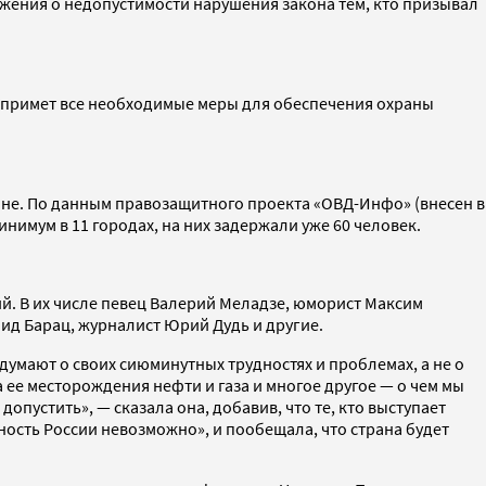
ежения о недопустимости нарушения закона тем, кто призывал
едпримет все необходимые меры для обеспечения охраны
ине. По данным правозащитного проекта «ОВД-Инфо» (внесен в
мум в 11 городах, на них задержали уже 60 человек.
й. В их числе певец Валерий Меладзе, юморист Максим
д Барац, журналист Юрий Дудь и другие.
думают о своих сиюминутных трудностях и проблемах, а не о
а ее месторождения нефти и газа и многое другое — о чем мы
опустить», — сказала она, добавив, что те, кто выступает
ость России невозможно», и пообещала, что страна будет