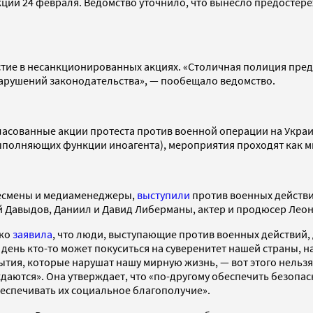
акций 24 февраля. Ведомство уточнило, что вынесло предостер
астие в несанкционированных акциях. «Столичная полиция пр
нарушений законодательства», — пообещало ведомство.
гласованные акции протеста против военной операции на Укра
олняющих функции иноагента), мероприятия проходят как мини
несмены и медиаменеджеры,
выступили
против военных действи
Давыдов, Даниил и Давид Либерманы, актер и продюсер Леони
нко
заявила
, что люди, выступающие против военных действий, 
 день кто-то может покуситься на суверенитет нашей страны, н
тия, которые нарушат нашу мирную жизнь, — вот этого нельзя д
ются». Она утверждает, что «по-другому обеспечить безопасн
еспечивать их социальное благополучие».