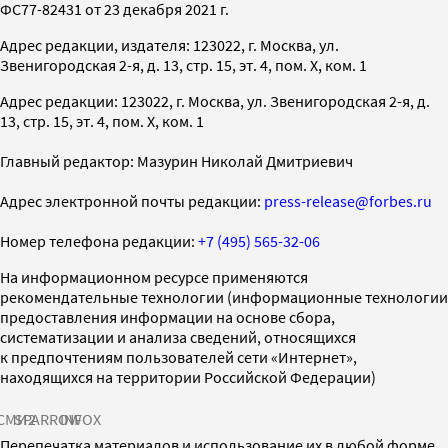
ФС77-82431 от 23 декабря 2021 г.
Адрес редакции, издателя: 123022, г. Москва, ул.
Звенигородская 2-я, д. 13, стр. 15, эт. 4, пом. X, ком. 1
Адрес редакции: 123022, г. Москва, ул. Звенигородская 2-я, д.
13, стр. 15, эт. 4, пом. X, ком. 1
Главный редактор: Мазурин Николай Дмитриевич
Адрес электронной почты редакции:
press-release@forbes.ru
Номер телефона редакции:
+7 (495) 565-32-06
На информационном ресурсе применяются
рекомендательные технологии (информационные технологии
предоставления информации на основе сбора,
систематизации и анализа сведений, относящихся
к предпочтениям пользователей сети «Интернет»,
находящихся на территории Российской Федерации)
СМИ2
SPARROW
INFOX
Перепечатка материалов и использование их в любой форме,