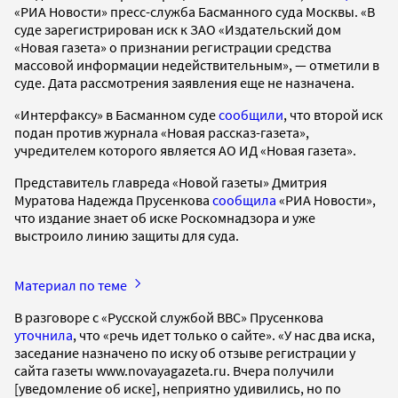
«РИА Новости» пресс-служба Басманного суда Москвы. «В
суде зарегистрирован иск к ЗАО «Издательский дом
«Новая газета» о признании регистрации средства
массовой информации недействительным», — отметили в
суде. Дата рассмотрения заявления еще не назначена.
«Интерфаксу» в Басманном суде
сообщили
, что второй иск
подан против журнала «Новая рассказ-газета»,
учредителем которого является АО ИД «Новая газета».
Представитель главреда «Новой газеты» Дмитрия
Муратова Надежда Прусенкова
сообщила
«РИА Новости»,
что издание знает об иске Роскомнадзора и уже
выстроило линию защиты для суда.
Материал по теме
В разговоре с «Русской службой BBC» Прусенкова
уточнила
, что «речь идет только о сайте». «У нас два иска,
заседание назначено по иску об отзыве регистрации у
сайта газеты www.novayagazeta.ru. Вчера получили
[уведомление об иске], неприятно удивились, но по