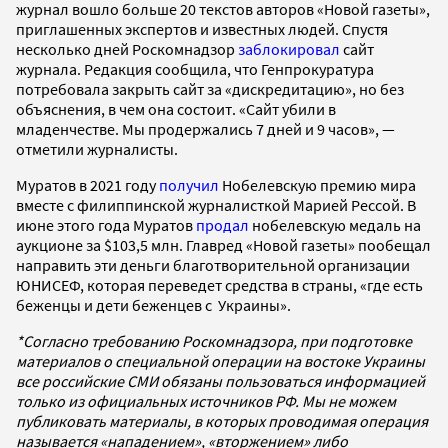
журнал вошло больше 20 текстов авторов «Новой газеты»,
приглашенных экспертов и известных людей. Спустя
несколько дней Роскомнадзор
заблокировал
сайт
журнала. Редакция сообщила, что Генпрокуратура
потребовала закрыть сайт за «дискредитацию», но без
объяснения, в чем она состоит. «Сайт убили в
младенчестве. Мы продержались 7 дней и 9 часов», —
отметили журналисты.
Муратов в 2021 году
получил
Нобелевскую премию мира
вместе с филиппинской журналисткой Марией Рессой. В
июне этого года Муратов
продал
нобелевскую медаль на
аукционе за $103,5 млн. Главред «Новой газеты» пообещал
направить эти деньги благотворительной организации
ЮНИСЕФ, которая переведет средства в страны, «где есть
беженцы и дети беженцев с Украины».
*Согласно требованию Роскомнадзора, при подготовке
материалов о специальной операции на востоке Украины
все российские СМИ обязаны пользоваться информацией
только из официальных источников РФ. Мы не можем
публиковать материалы, в которых проводимая операция
называется «нападением», «вторжением» либо