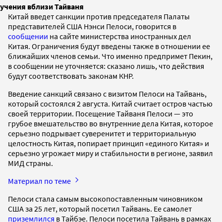
учения вблизи Тайваня
Китай введет санкции против председателя Палаты
представителей США Нэнси Пелоси, говорится в
сообщении
на сайте министерства иностранных дел
Китая. Ограничения будут введены также в отношении ее
ближайших членов семьи. Что именно предпримет Пекин,
в сообщении не уточняется: сказано лишь, что действия
будут соответствовать законам КНР.
Введение санкций связано с визитом Пелоси на Тайвань,
который состоялся 2 августа. Китай считает остров частью
своей территории. Посещение Тайваня Пелоси — это
грубое вмешательство во внутренние дела Китая, которое
серьезно подрывает суверенитет и территориальную
целостность Китая, попирает принцип «единого Китая» и
серьезно угрожает миру и стабильности в регионе, заявил
МИД страны.
Материал по теме
Пелоси стала самым высокопоставленным чиновником
США за 25 лет, который посетил Тайвань. Ее самолет
приземлился
в Тайбэе. Пелоси посетила Тайвань в рамках