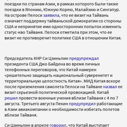
поездки по странам Азии, в рамках которого были также
поездки в Японию, Южную Корею, Малайзию и Сингапур.
На острове Пелоси
заявила
, что ее визит на Тайвань
означает поддержку тайваньской демократии со стороны
США и непринятие ими односторонних попыток изменить
статус-кво Тайваня. Пелоси отметила при этом, что ее
визит не противоречит политике США в отношении Китая.
Председатель КНР Си Цзиньпин
предупреждал
президента США Джо Байдена во время личных
телефонных переговоров, что Китай намерен
«решительно защищать национальный суверенитет и
территориальную целостность Китая». МИД Китая вскоре
после приземления самолета Пелоси на Тайване
назвал
ее
визит серьезной политической провокацией. Китай
решил
провести военные учения вблизи Тайваня с 4 по 7
августа. Третьего августа Пекин
предупредил
работающие
в Азии авиакомпании о необходимости избегать полетов
вблизи Тайваня.
Си Цзиньпин в апреле
говорил
, что Китай выступает