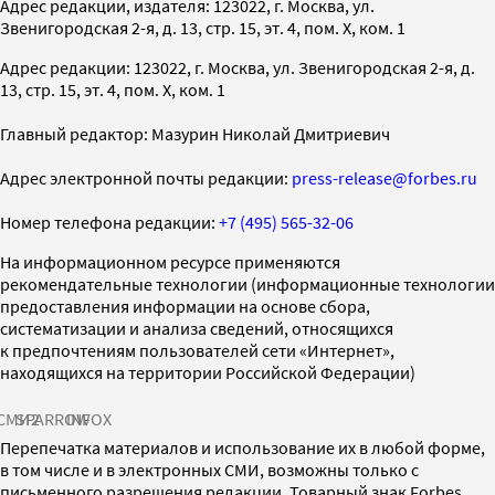
Адрес редакции, издателя: 123022, г. Москва, ул.
Звенигородская 2-я, д. 13, стр. 15, эт. 4, пом. X, ком. 1
Адрес редакции: 123022, г. Москва, ул. Звенигородская 2-я, д.
13, стр. 15, эт. 4, пом. X, ком. 1
Главный редактор: Мазурин Николай Дмитриевич
Адрес электронной почты редакции:
press-release@forbes.ru
Номер телефона редакции:
+7 (495) 565-32-06
На информационном ресурсе применяются
рекомендательные технологии (информационные технологии
предоставления информации на основе сбора,
систематизации и анализа сведений, относящихся
к предпочтениям пользователей сети «Интернет»,
находящихся на территории Российской Федерации)
СМИ2
SPARROW
INFOX
Перепечатка материалов и использование их в любой форме,
в том числе и в электронных СМИ, возможны только с
письменного разрешения редакции. Товарный знак Forbes