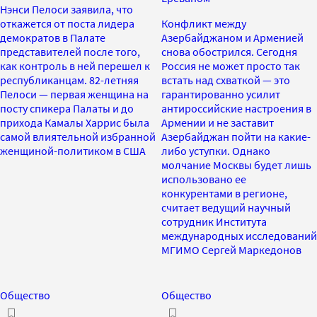
Нэнси Пелоси заявила, что
откажется от поста лидера
Конфликт между
демократов в Палате
Азербайджаном и Арменией
представителей после того,
снова обострился. Сегодня
как контроль в ней перешел к
Россия не может просто так
республиканцам. 82-летняя
встать над схваткой — это
Пелоси — первая женщина на
гарантированно усилит
посту спикера Палаты и до
антироссийские настроения в
прихода Камалы Харрис была
Армении и не заставит
самой влиятельной избранной
Азербайджан пойти на какие-
женщиной-политиком в США
либо уступки. Однако
молчание Москвы будет лишь
использовано ее
конкурентами в регионе,
считает ведущий научный
сотрудник Института
международных исследований
МГИМО Сергей Маркедонов
Общество
Общество