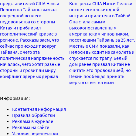
представителей США Нэнси
Конгресса США Нэнси Пелоси
Пелоси на Тайвань вызвал
после нескольких дней
очередной всплеск
интриги прилетела в Тайбэй.
недовольства со стороны
Она стала самым
Китая и приблизил
высокопоставленным
геополитический кризис в
американским чиновником,
регионе. Рассказываем, что
посетившим Тайвань за 25 лет.
сейчас происходит вокруг
Местные СМИ показали, как
Тайваня, с чего эта
Пелоси выходит из самолета и
политическая напряженность
спускается по трапу. Белый
началась, чего хотят разные
дом ранее призвал Китай не
стороны и грозит ли миру
считать это провокацией, но
конфликт ядерных держав
Пекин пообещал принять
меры в ответ на визит
Информация:
Контактная информация
Правила обработки
Реклама в журнале
Реклама на сайте
Условия перепечатки