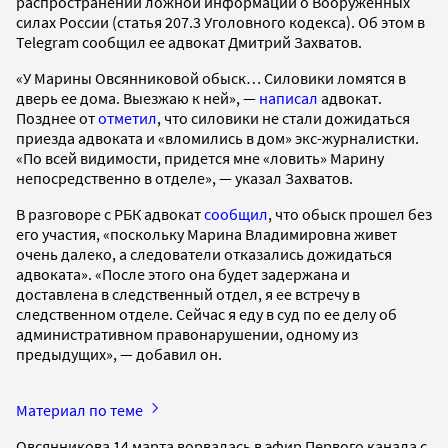
распространении ложной информации о Вооруженных
силах России (статья 207.3 Уголовного кодекса). Об этом в
Telegram сообщил ее адвокат Дмитрий Захватов.
«У Марины Овсянниковой обыск… Силовики ломятся в
дверь ее дома. Выезжаю к ней», —
написал
адвокат.
Позднее от
отметил
, что силовики не стали дожидаться
приезда адвоката и «вломились в дом» экс-журналистки.
«По всей видимости, придется мне «ловить» Марину
непосредственно в отделе», — указал Захватов.
В разговоре с РБК адвокат
сообщил
, что обыск прошел без
его участия, «поскольку Марина Владимировна живет
очень далеко, а следователи отказались дожидаться
адвоката». «После этого она будет задержана и
доставлена в следственный отдел, я ее встречу в
следственном отделе. Сейчас я еду в суд по ее делу об
административном правонарушении, одному из
предыдущих», — добавил он.
Материал по теме
Овсянникова 14 марта ворвалась в эфир Первого канала с