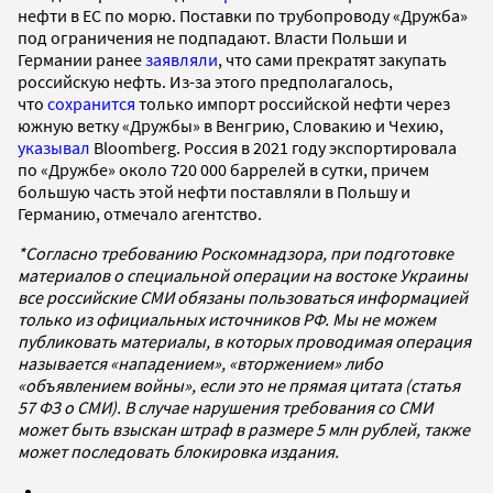
нефти в ЕС по морю. Поставки по трубопроводу «Дружба»
под ограничения не подпадают. Власти Польши и
Германии ранее
заявляли
, что сами прекратят закупать
российскую нефть. Из-за этого предполагалось,
что
сохранится
только импорт российской нефти через
южную ветку «Дружбы» в Венгрию, Словакию и Чехию,
указывал
Bloomberg. Россия в 2021 году экспортировала
по «Дружбе» около 720 000 баррелей в сутки, причем
большую часть этой нефти поставляли в Польшу и
Германию, отмечало агентство.
*Согласно требованию Роскомнадзора, при подготовке
материалов о специальной операции на востоке Украины
все российские СМИ обязаны пользоваться информацией
только из официальных источников РФ. Мы не можем
публиковать материалы, в которых проводимая операция
называется «нападением», «вторжением» либо
«объявлением войны», если это не прямая цитата (статья
57 ФЗ о СМИ). В случае нарушения требования со СМИ
может быть взыскан штраф в размере 5 млн рублей, также
может последовать блокировка издания.