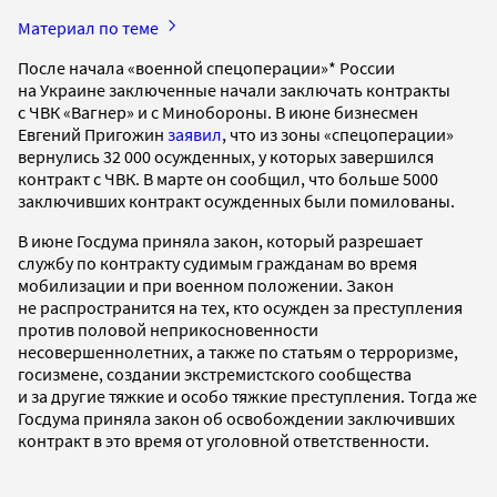
Материал по теме
После начала «военной спецоперации»* России
на Украине заключенные начали заключать контракты
с ЧВК «Вагнер» и с Минобороны. В июне бизнесмен
Евгений Пригожин
заявил
, что из зоны «спецоперации»
вернулись 32 000 осужденных, у которых завершился
контракт с ЧВК. В марте он сообщил, что больше 5000
заключивших контракт осужденных были помилованы.
В июне Госдума приняла закон, который разрешает
службу по контракту судимым гражданам во время
мобилизации и при военном положении. Закон
не распространится на тех, кто осужден за преступления
против половой неприкосновенности
несовершеннолетних, а также по статьям о терроризме,
госизмене, создании экстремистского сообщества
и за другие тяжкие и особо тяжкие преступления. Тогда же
Госдума приняла закон об освобождении заключивших
контракт в это время от уголовной ответственности.