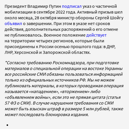
Президент Владимир Путин
подписал
указ о частичной
мобилизации в сентябре 2022 года. Активный призыв шел
около месяца, 28 октября министр обороны Сергей Шойгу
объявил
о завершении. При этом в указе нет сроков
действия, дополнительных распоряжений о его отмене
не публиковалось. Военное положение
действует
на территории четырех регионов, которые были
присоединены к России осенью прошлого года: в ДНР,
ЛНР, Херсонской и Запорожской областях.
*Согласно требованию Роскомнадзора, при подготовке
материалов о специальной операции на востоке Украины
все российские СМИ обязаны пользоваться информацией
только из официальных источников РФ. Мы не можем
публиковать материалы, в которых проводимая операция
называется «нападением», «вторжением» либо
«объявлением войны», если это не прямая цитата (статья
57 ФЗ о СМИ). В случае нарушения требования со СМИ
может быть взыскан штраф в размере 5 млн рублей, также
может последовать блокировка издания.