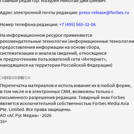
Главный редактор: Мазурин Николай Дмитриевич
Адрес электронной почты редакции:
press-release@forbes.ru
Номер телефона редакции:
+7 (495) 565-32-06
На информационном ресурсе применяются
рекомендательные технологии (информационные технологии
предоставления информации на основе сбора,
систематизации и анализа сведений, относящихся
к предпочтениям пользователей сети «Интернет»,
находящихся на территории Российской Федерации)
СМИ2
SPARROW
INFOX
Перепечатка материалов и использование их в любой форме,
в том числе и в электронных СМИ, возможны только с
письменного разрешения редакции. Товарный знак Forbes
является исключительной собственностью Forbes Media Asia
Pte. Limited. Все права защищены.
AO «АС Рус Медиа»
·
2026
16+