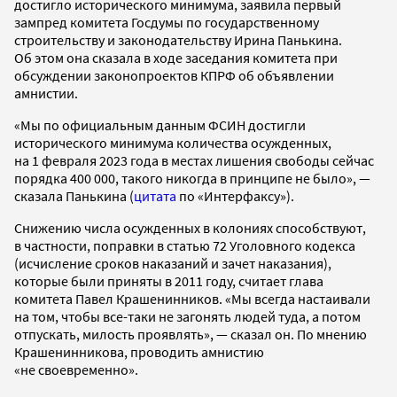
достигло исторического минимума, заявила первый
зампред комитета Госдумы по государственному
строительству и законодательству Ирина Панькина.
Об этом она сказала в ходе заседания комитета при
обсуждении законопроектов КПРФ об объявлении
амнистии.
«Мы по официальным данным ФСИН достигли
исторического минимума количества осужденных,
на 1 февраля 2023 года в местах лишения свободы сейчас
порядка 400 000, такого никогда в принципе не было», —
сказала Панькина (
цитата
по «Интерфаксу»).
Снижению числа осужденных в колониях способствуют,
в частности, поправки в статью 72 Уголовного кодекса
(исчисление сроков наказаний и зачет наказания),
которые были приняты в 2011 году, считает глава
комитета Павел Крашенинников. «Мы всегда настаивали
на том, чтобы все-таки не загонять людей туда, а потом
отпускать, милость проявлять», — сказал он. По мнению
Крашенинникова, проводить амнистию
«не своевременно».