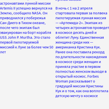
астронавтами лунной миссии
Artemis II успешно вернулся на
В ночь с 1 на 2 апреля
Землю, сообщило NASA. Он
стартовала первая за полвека
приводнился у побережья
пилотируемая лунная миссия
Сан-Диего в Тихом океане,
— «Артемида-2». Экипаж из
после чего экипаж был
четырех астронавтов проведет
эвакуирован на борт корабля
в космосе десять дней и
USS John P. Murtha. Это стало
облетит Луну. Единственная
первой пилотируемой
женщина среди них —
миссией к Луне за более чем 50
американка Кристина Кук.
лет
Ранее она поставила рекорд
по длительности нахождения
в космосе среди женщин и
приняла участие в первом
полностью женском выходе в
открытый космос. Forbes
Woman рассказывает о
грядущей миссии Кристины
Кук и о том, как она воплотила
детскую мечту о космосе