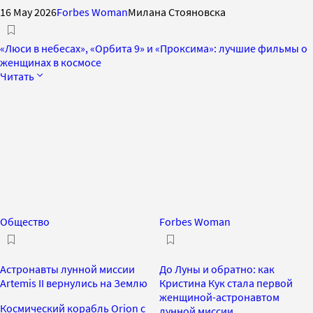
16 May 2026
Forbes Woman
Милана Стояновска
«Люси в небесах», «Орбита 9» и «Проксима»: лучшие фильмы о
женщинах в космосе
Читать
Общество
Forbes Woman
Астронавты лунной миссии
До Луны и обратно: как
Artemis II вернулись на Землю
Кристина Кук стала первой
женщиной-астронавтом
Космический корабль Orion с
лунной миссии