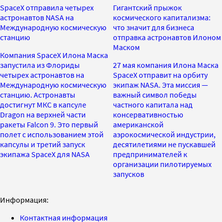
SpaceХ отправила четырех
Гигантский прыжок
астронавтов NASA на
космического капитализма:
Международную космическую
что значит для бизнеса
станцию
отправка астронавтов Илоном
Маском
Компания SpaceX Илона Маска
запустила из Флориды
27 мая компания Илона Маска
четырех астронавтов на
SpaceX отправит на орбиту
Международную космическую
экипаж NASA. Эта миссия —
станцию. Астронавты
важный символ победы
достигнут МКС в капсуле
частного капитала над
Dragon на верхней части
консервативностью
ракеты Falcon 9. Это первый
американской
полет с использованием этой
аэрокосмической индустрии,
капсулы и третий запуск
десятилетиями не пускавшей
экипажа SpaceX для NASA
предпринимателей к
организации пилотируемых
запусков
Информация:
Контактная информация