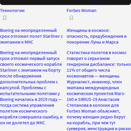
брокеров»
Технологии
Forbes Woman
Boeing на неопределенный
Женщины в космосе:
срок отложил полет Starliner с
опасность, предубеждения и
экипажем к МКС
покорение Луны и Марса
Boeing на неопределенный
Статистика полетов в космос
срок отложил первый запуск
говорит о серьезном
своего космического корабля
гендерном дисбалансе: только
Starliner с экипажем на борту
11% от общего числа
после обнаружения
космонавтов — женщины.
дополнительных проблем с
Журналист, инженер, член
капсулой. Проблемы с
экипажа международных
испытательными полетами у
космических проектов Mars-
Boeing начались в 2019 году —
160 и SIRIUS-19 Анастасия
тогда система управления
Степанова в колонке для
полетом космического
Forbes Woman объясняет,
корабля совершила ошибку, и
почему женщин редко берут
он не долетел до МКС
на корабль, при чем тут
суеверия, менструация и риски