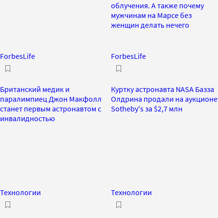
облучения. А также почему
мужчинам на Марсе без
женщин делать нечего
ForbesLife
ForbesLife
Британский медик и
Куртку астронавта NASA Базза
паралимпиец Джон Макфолл
Олдрина продали на аукционе
станет первым астронавтом с
Sotheby's за $2,7 млн
инвалидностью
Технологии
Технологии