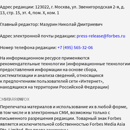
Адрес редакции: 123022, г. Москва, ул. Звенигородская 2-я, д.
13, стр. 15, эт. 4, пом. X, ком. 1
Главный редактор: Мазурин Николай Дмитриевич
Адрес электронной почты редакции:
press-release@forbes.ru
Номер телефона редакции:
+7 (495) 565-32-06
На информационном ресурсе применяются
рекомендательные технологии (информационные технологии
предоставления информации на основе сбора,
систематизации и анализа сведений, относящихся
к предпочтениям пользователей сети «Интернет»,
находящихся на территории Российской Федерации)
СМИ2
SPARROW
INFOX
Перепечатка материалов и использование их в любой форме,
в том числе и в электронных СМИ, возможны только с
письменного разрешения редакции. Товарный знак Forbes
является исключительной собственностью Forbes Media Asia
Pte. Limited. Все права защищены.