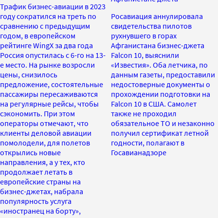
Трафик бизнес-авиации в 2023
году сократился на треть по
Росавиация аннулировала
сравнению с предыдущим
свидетельства пилотов
годом, в европейском
рухнувшего в горах
рейтинге WingX за два года
Афганистана бизнес-джета
Россия опустилась с 6-го на 13-
Falcon 10, выяснили
е место. На рынке возросли
«Известия». Оба летчика, по
цены, снизилось
данным газеты, предоставили
предложение, состоятельные
недостоверные документы о
пассажиры пересаживаются
прохождении подготовки на
на регулярные рейсы, чтобы
Falcon 10 в США. Самолет
сэкономить. При этом
также не проходил
операторы отмечают, что
обязательное ТО и незаконно
клиенты деловой авиации
получил сертификат летной
помолодели, для полетов
годности, полагают в
открылись новые
Госавианадзоре
направления, а у тех, кто
продолжает летать в
европейские страны на
бизнес-джетах, набрала
популярность услуга
«иностранец на борту»,