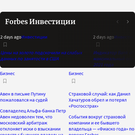
Forbes Инвестиции
2 days ago
Инвестиции
2 days ago
Инвестиц
Цены на золото подскочили на слабых
Индикатор Bank of 
данных по занятости в США
максимальный опти
2021 года
Бизнес
Бизнес
Авен в письме Путину
Страховой случай: как Данил
пожаловался на судей
Хачатуров обрел и потерял
«Росгосстрах»
Совладелец Альфа-банка Петр
Авен недоволен тем, что
События вокруг страховой
московский арбитраж
компании и ее бывшего
отклоняет иски о взыскании
владельца — «Фиаско года» по
средств с бывшего владельца
версии Forbes