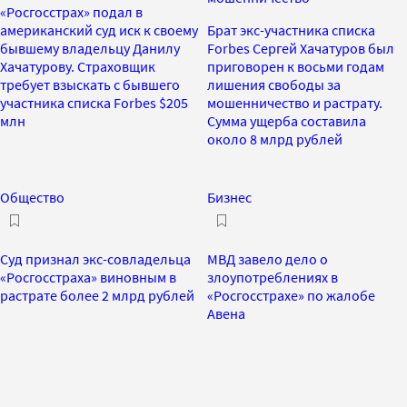
«Росгосстрах» подал в
американский суд иск к своему
Брат экс-участника списка
бывшему владельцу Данилу
Forbes Сергей Хачатуров был
Хачатурову. Страховщик
приговорен к восьми годам
требует взыскать с бывшего
лишения свободы за
участника списка Forbes $205
мошенничество и растрату.
млн
Сумма ущерба составила
около 8 млрд рублей
Общество
Бизнес
Суд признал экс-совладельца
МВД завело дело о
«Росгосстраха» виновным в
злоупотреблениях в
растрате более 2 млрд рублей
«Росгосстрахе» по жалобе
Авена