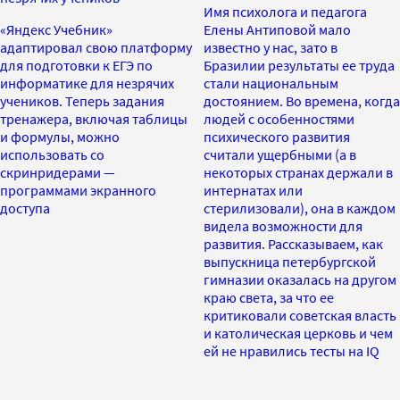
Имя психолога и педагога
«Яндекс Учебник»
Елены Антиповой мало
адаптировал свою платформу
известно у нас, зато в
для подготовки к ЕГЭ по
Бразилии результаты ее труда
информатике для незрячих
стали национальным
учеников. Теперь задания
достоянием. Во времена, когда
тренажера, включая таблицы
людей с особенностями
и формулы, можно
психического развития
использовать со
считали ущербными (а в
скринридерами —
некоторых странах держали в
программами экранного
интернатах или
доступа
стерилизовали), она в каждом
видела возможности для
развития. Рассказываем, как
выпускница петербургской
гимназии оказалась на другом
краю света, за что ее
критиковали советская власть
и католическая церковь и чем
ей не нравились тесты на IQ