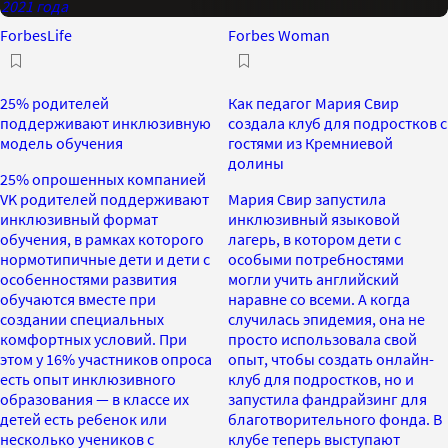
2021 года
ForbesLife
Forbes Woman
25% родителей
Как педагог Мария Свир
поддерживают инклюзивную
создала клуб для подростков с
модель обучения
гостями из Кремниевой
долины
25% опрошенных компанией
VK родителей поддерживают
Мария Свир запустила
инклюзивный формат
инклюзивный языковой
обучения, в рамках которого
лагерь, в котором дети с
нормотипичные дети и дети с
особыми потребностями
особенностями развития
могли учить английский
обучаются вместе при
наравне со всеми. А когда
создании специальных
случилась эпидемия, она не
комфортных условий. При
просто использовала свой
этом у 16% участников опроса
опыт, чтобы создать онлайн-
есть опыт инклюзивного
клуб для подростков, но и
образования — в классе их
запустила фандрайзинг для
детей есть ребенок или
благотворительного фонда. В
несколько учеников с
клубе теперь выступают