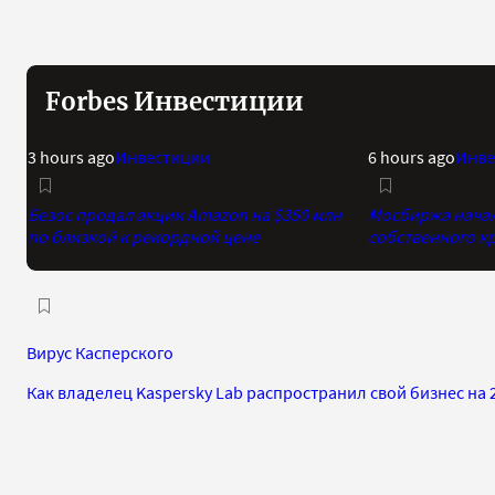
Forbes Инвестиции
3 hours ago
Инвестиции
6 hours ago
Инве
Безос продал акции Amazon на $350 млн
Мосбиржа начала
по близкой к рекордной цене
собственного к
Вирус Касперского
Как владелец Kaspersky Lab распространил свой бизнес на 