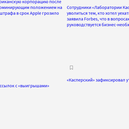
ериканскую корпорацию после
 доминирующим положением на
Сотрудники «Лаборатории Кас
штрафа в срок Apple грозило
уволиться тем, кто хотел уех
заявила Forbes, что в вопрос
руководствуется бизнес-необ
«Касперский» зафиксировал у
ассылок с «выигрышами»