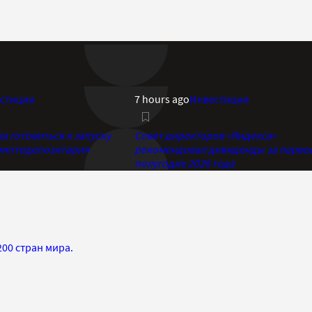
стиции
7 hours ago
Инвестиции
 готовиться к запуску
Совет директоров «Яндекса»
риптодепозитария
рекомендовал дивиденды за перво
полугодие 2026 года
200 стран мира.