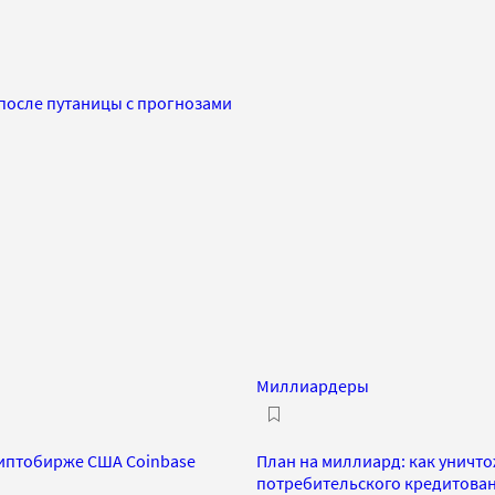
 после путаницы с прогнозами
Миллиардеры
риптобирже США Coinbase
План на миллиард: как уничт
потребительского кредитова