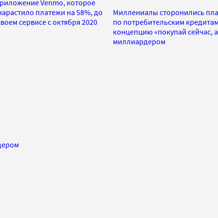
 приложение Venmo, которое
арастило платежи на 58%, до
Миллениалы сторонились плас
воем сервисе с октября 2020
по потребительским кредитам.
концепцию «покупай сейчас, а
миллиардером
дером