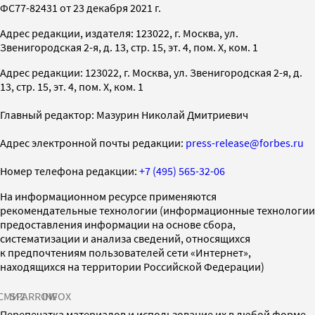
ФС77-82431 от 23 декабря 2021 г.
Адрес редакции, издателя: 123022, г. Москва, ул.
Звенигородская 2-я, д. 13, стр. 15, эт. 4, пом. X, ком. 1
Адрес редакции: 123022, г. Москва, ул. Звенигородская 2-я, д.
13, стр. 15, эт. 4, пом. X, ком. 1
Главный редактор: Мазурин Николай Дмитриевич
Адрес электронной почты редакции:
press-release@forbes.ru
Номер телефона редакции:
+7 (495) 565-32-06
На информационном ресурсе применяются
рекомендательные технологии (информационные технологии
предоставления информации на основе сбора,
систематизации и анализа сведений, относящихся
к предпочтениям пользователей сети «Интернет»,
находящихся на территории Российской Федерации)
СМИ2
SPARROW
INFOX
Перепечатка материалов и использование их в любой форме,