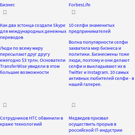
Бизнес
ForbesLife
Как два эстонца создали Skype
10 селфи знаменитых
для международных денежных
предпринимателей
переводов
Волна популярности селфи
Люди по всему миру
захватила мир бизнеса и
пересылают друг другу
политики. Бизнесмены тоже
ежегодно $3 трлн. Основатели
люди, поэтому и они делают
TransferWise увидели в этом
селфи и выкладывают их в
большие возможности
Twitter и Instagram. 10 самых
активных любителей селфи - в
нашей галерее.
Сотрудников HTC обвинили в
Медведев призвал
краже технологиий
осуществить прорыв в
российской IT-индустрии