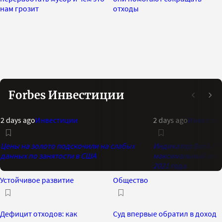
нам грозит
отходы
Forbes Инвестиции
2 days ago
Инвестиции
2 days ago
Инвестиц
Цены на золото подскочили на слабых
Индикатор Bank of 
данных по занятости в США
максимальный опти
2021 года
Устойчивое развитие
Общество
Дефицит отходов: как
Суд впервые обратил в доход