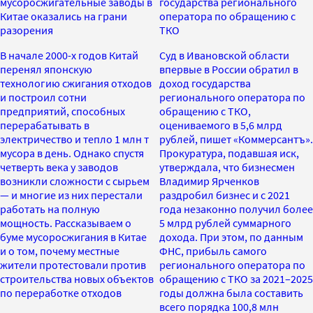
мусоросжигательные заводы в
государства регионального
Китае оказались на грани
оператора по обращению с
разорения
ТКО
В начале 2000-х годов Китай
Суд в Ивановской области
перенял японскую
впервые в России обратил в
технологию сжигания отходов
доход государства
и построил сотни
регионального оператора по
предприятий, способных
обращению с ТКО,
перерабатывать в
оцениваемого в 5,6 млрд
электричество и тепло 1 млн т
рублей, пишет «Коммерсантъ».
мусора в день. Однако спустя
Прокуратура, подавшая иск,
четверть века у заводов
утверждала, что бизнесмен
возникли сложности с сырьем
Владимир Ярченков
— и многие из них перестали
раздробил бизнес и с 2021
работать на полную
года незаконно получил более
мощность. Рассказываем о
5 млрд рублей суммарного
буме мусоросжигания в Китае
дохода. При этом, по данным
и о том, почему местные
ФНС, прибыль самого
жители протестовали против
регионального оператора по
строительства новых объектов
обращению с ТКО за 2021–2025
по переработке отходов
годы должна была составить
всего порядка 100,8 млн