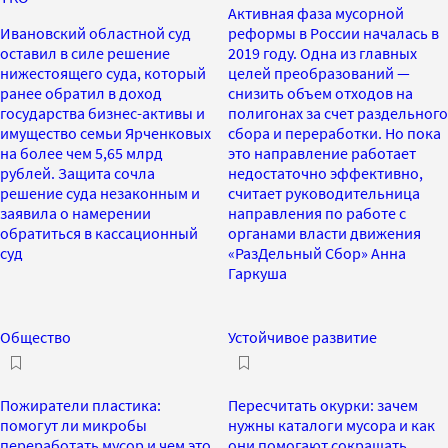
Активная фаза мусорной
Ивановский областной суд
реформы в России началась в
оставил в силе решение
2019 году. Одна из главных
нижестоящего суда, который
целей преобразований —
ранее обратил в доход
снизить объем отходов на
государства бизнес-активы и
полигонах за счет раздельного
имущество семьи Ярченковых
сбора и переработки. Но пока
на более чем 5,65 млрд
это направление работает
рублей. Защита сочла
недостаточно эффективно,
решение суда незаконным и
считает руководительница
заявила о намерении
направления по работе с
обратиться в кассационный
органами власти движения
суд
«РазДельный Сбор» Анна
Гаркуша
Общество
Устойчивое развитие
Пожиратели пластика:
Пересчитать окурки: зачем
помогут ли микробы
нужны каталоги мусора и как
переработать мусор и чем это
они помогают сокращать