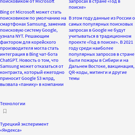
поисковиком от Microsoft
запросах в стране «Год в
поиске»
Bing от Microsoft может стать
поисковиком по умолчанию на
В этом году данные из России о
смартфонах Samsung, заменив
самых популярных поисковых
поисковую систему Google,
запросах в Google не будут
узнала NYT. Решающим
учитываться в традиционном
фактором для корейского
проекте «Год в поиске». В 2021
производителя могла стать
году среди наиболее
интеграция в Bing чат-бота
популярных запросов в стране
ChatGPT. Новость о том, что
были пожары в Сибири и на
Samsung может отказаться от
Дальнем Востоке, вакцинация,
контракта, который ежегодно
QR-коды, митинги и другие
приносит Google $3 млрд,
темы
вызвала «панику» в компании
Технологии
Турецкий эксперимент
«Яндекса»