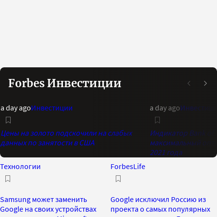
Forbes Инвестиции
a day ago
Инвестиции
a day ago
Инвестиц
Цены на золото подскочили на слабых
Индикатор Bank of 
данных по занятости в США
максимальный опти
2021 года
Технологии
ForbesLife
Samsung может заменить
Google исключил Россию из
Google на своих устройствах
проекта о самых популярных