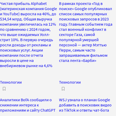
Чистая прибыль Alphabet
В рамках проекта «Год в
(материнская компания Google
поиске» Google опубликовал
и YouTube) выросла на 46%, до
список самых популярных
$34,54 млрд. Общая выручка
поисковых запросов в 2023
компании увеличилась на 12%
году. Главным событием года
по сравнению с 2024 годом,
стал военный конфликт в
что выше ожидаемых Уолл-
секторе Газа, самой
стрит 10%. В первую очередь
популярной умершей
росли доходы от рекламы и
персоной — актер Мэттью
поисковых услуг. Акции
Перри, самым часто
компании после отчета
запрашиваемым фильмом
выросли в цене на
стала лента «Барби»
внебиржевом рынке на 4,6%
Технологии
Технологии
Аналитики BofA сообщили о
WSJ узнала о планах Google
снижении интереса к
добавить в поисковик видео
приложениям и сайту ChatGPT
из TikTok и ответы чат-бота