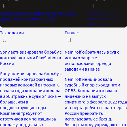
Цены на золото подскочили на слабых
Индикатор Bank of 
данных по занятости в США
максимальный опти
2021 года
Технологии
Бизнес
Sony активизировала борьбу с
Nemiroff обратилась в суд с
контрафактными PlayStation в
иском о запрете
России
использования бренда
заводами в Пензе
Sony активизировала борьбу с
продажей контрафактных
Nemiroff инициировала
игровых консолей в России. С
судебный спор с холдингом
начала года компания подала
ОПВЗ. Компания отозвала
в арбитражные суды 24 иска —
лицензию на выпуск
больше, чем в
спиртного в феврале 2022 года
предшествующие годы.
и теперь требует от партнера в
Компания требует от
России прекратить
ответчиков компенсации за
использовать ее бренд.
продажу поддельных
Эксперты предупреждают, что