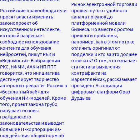
Рынок электронной торговли
Российские правообладатели
прошел путь от удобного
просят власти изменить
канала покупок до
законопроект об
платформенной модели
искусственном интеллекте,
бизнеса. Но вместе с ростом
который разрешает
пришли и проблемы,
свободное использование
например, как в этом потоке
контента для обучения
отличить оригинал от
нейросетей, пишут РБК и
подделки и кто за это должен
«Ведомости». В обращении
отвечать? О том, что означает
РКС, НФМИ, ААК и НП ППП
статистика выявления
говорится, что инициатива
контрафакта на
дестимулирует творчество
маркетплейсах, рассказывает
авторов и превратит Россию в
президент Ассоциации
«бесплатный хаб» для
цифровых платформ Ораз
обучения ИИ-моделей. Кроме
Дурдыев
того, проект закона грубо
нарушает основы
гражданского
законодательства и выводит
большие IT-корпорации из-
под действия общих норм об