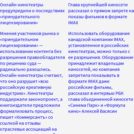
Онлайн-кинотеатры
Глава крупнейшей киносети
предупредили о последствиях
рассказал о прямом запрете на
«принудительного
показы фильмов в формате
лицензирования»
IMAX
Мнения участников рынка о
Использовать оборудование
«принудительном
канадской компании IMAX,
лицензировании» —
установленное в российских
использовании контента без
кинотеатрах, можно только с
разрешения правообладателя
ее разрешения. Оборудование
по решению суда —
принадлежит владельцам
радикально разошлись.
киносетей, но компания
Онлайн-кинотеатры считают,
запретила показывать в
что оно разрушит «всю
формате IMAX даже
российскую креативную
российские фильмы,
индустрию». Кинотеатры
рассказал в интервью РБК
поддержали законопроект, а
глава объединенной киносети
книгоиздатели предложили
«Синема Парк» и «Формула
формализовать процесс,
кино» Алексей Васясин
пишет «Коммерсантъ» со
ссылкой на отзывы
отраслевых ассоциаций на