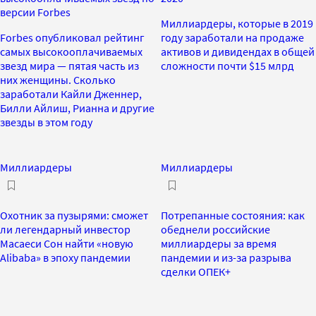
версии Forbes
Миллиардеры, которые в 2019
Forbes опубликовал рейтинг
году заработали на продаже
самых высокооплачиваемых
активов и дивидендах в общей
звезд мира — пятая часть из
сложности почти $15 млрд
них женщины. Сколько
заработали Кайли Дженнер,
Билли Айлиш, Рианна и другие
звезды в этом году
Миллиардеры
Миллиардеры
Охотник за пузырями: сможет
Потрепанные состояния: как
ли легендарный инвестор
обеднели российские
Масаеси Сон найти «новую
миллиардеры за время
Alibaba» в эпоху пандемии
пандемии и из-за разрыва
сделки ОПЕК+