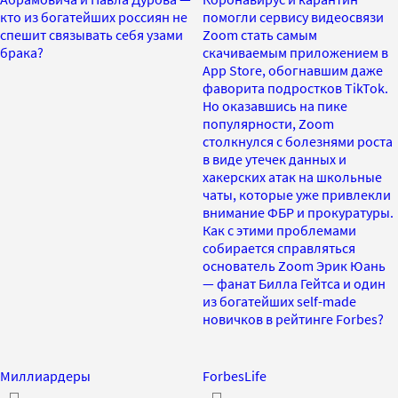
кто из богатейших россиян не
помогли сервису видеосвязи
спешит связывать себя узами
Zoom стать самым
брака?
скачиваемым приложением в
App Store, обогнавшим даже
фаворита подростков TikTok.
Но оказавшись на пике
популярности, Zoom
столкнулся с болезнями роста
в виде утечек данных и
хакерских атак на школьные
чаты, которые уже привлекли
внимание ФБР и прокуратуры.
Как с этими проблемами
собирается справляться
основатель Zoom Эрик Юань
— фанат Билла Гейтса и один
из богатейших self-made
новичков в рейтинге Forbes?
Миллиардеры
ForbesLife