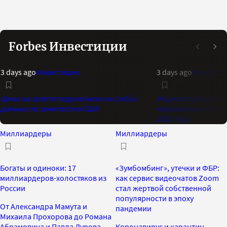
Forbes Инвестиции
3 days ago
Инвестиции
3 days ago
Инвестиц
Цены на золото подскочили на слабых
Индикатор Bank of 
данных по занятости в США
максимальный опти
2021 года
Миллиардеры
Миллиардеры
Богаты и одиноки: 17
«Зумбомбинг», утечки и ФБР:
миллиардеров-холостяков из
как сервис видеочатов Zoom
России
стал жертвой собственной
популярности в эпоху
От Александра Мамута и
пандемии
Михаила Прохорова до Романа
Абрамовича и Павла Дурова —
Коронавирус и карантин