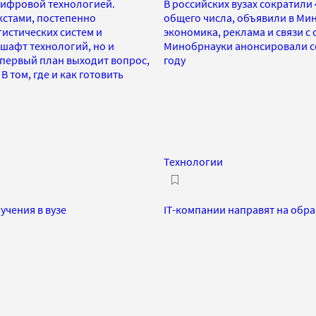
цифровой технологией.
В российских вузах сократили 
кстами, постепенно
общего числа, объявили в Ми
гистических систем и
экономика, реклама и связи с
дшафт технологий, но и
Минобрнауки анонсировали со
 первый план выходит вопрос,
году
 том, где и как готовить
Технологии
учения в вузе
IT-компании направят на обр