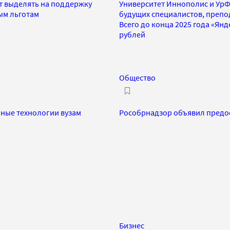
т выделять на поддержку
Университет Иннополис и УрФУ
ым льготам
будущих специалистов, препо
Всего до конца 2025 года «Ян
рублей
Общество
чные технологии вузам
Рособрнадзор объявил предос
Бизнес