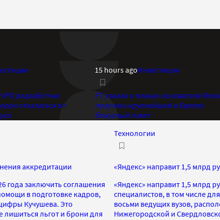
естиции
15 hours ago
Инвестиции
IPO разработчик
FT узнала о планах основателя Revol
ерен отказаться от
получить крупнейший в Европе
уса
бонусный пакет
Технологии
анения аккредитации
«Яндекс» направит 1,5 млрд р
26 года заключить соглашения
«Яндекс» направит 1,5 млрд р
помощи в подготовке кадров,
специалистов, в том числе дл
цифры Кучушева. Это
восьми ведущих вузов, распол
е лишиться льгот и брони для
Нижегородской и Свердловско