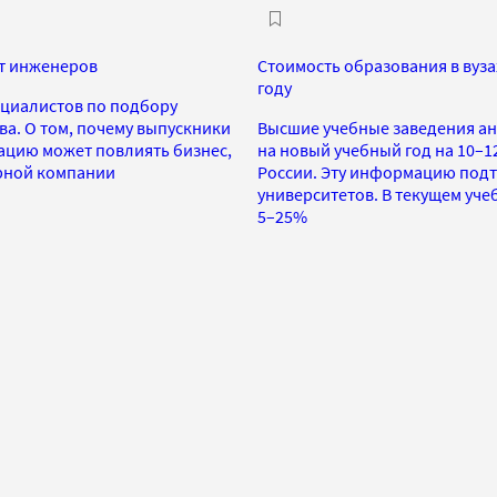
ет инженеров
Стоимость образования в вуз
году
ециалистов по подбору
а. О том, почему выпускники
Высшие учебные заведения ан
ацию может повлиять бизнес,
на новый учебный год на 10–
рной компании
России. Эту информацию подт
университетов. В текущем уче
5–25%