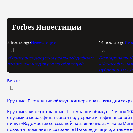
Forbes Инвестиции
8 hours ago
Инвестиции
14 hours ago
Инв
«Евротранс» допустил реальный дефолт:
Планировавший 
что это значит для рынка облигаций
«Нанософт» нам
публичного стат
Бизнес
Крупные IT-компании обяжут поддерживать вузы для сохр
Крупные аккредитованные IT-компании обяжут к 1 июня 20
с вузами о мерах финансовой поддержки и нефинансовой 
пишут «Ведомости» со ссылкой на заявление замглавы Мин
позволит компаниям сохранить IT-аккредитацию, а также н