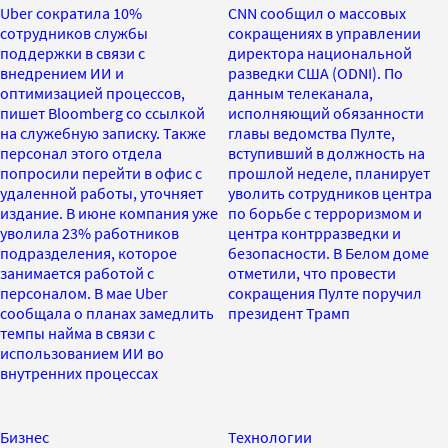
Uber сократила 10%
CNN сообщил о массовых
сотрудников службы
сокращениях в управлении
поддержки в связи с
директора национальной
внедрением ИИ и
разведки США (ODNI). По
оптимизацией процессов,
данным телеканала,
пишет Bloomberg со ссылкой
исполняющий обязанности
на служебную записку. Также
главы ведомства Пулте,
персонал этого отдела
вступивший в должность на
попросили перейти в офис с
прошлой неделе, планирует
удаленной работы, уточняет
уволить сотрудников центра
издание. В июне компания уже
по борьбе с терроризмом и
уволила 23% работников
центра контрразведки и
подразделения, которое
безопасности. В Белом доме
занимается работой с
отметили, что провести
персоналом. В мае Uber
сокращения Пулте поручил
сообщала о планах замедлить
президент Трамп
темпы найма в связи с
использованием ИИ во
внутренних процессах
Бизнес
Технологии