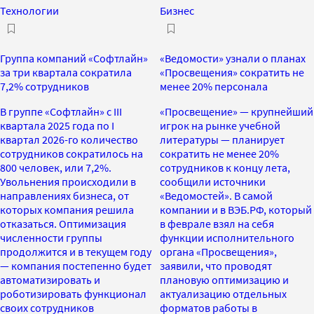
Технологии
Бизнес
Группа компаний «Софтлайн»
«Ведомости» узнали о планах
за три квартала сократила
«Просвещения» сократить не
7,2% сотрудников
менее 20% персонала
В группе «Софтлайн» с III
«Просвещение» — крупнейший
квартала 2025 года по I
игрок на рынке учебной
квартал 2026-го количество
литературы — планирует
сотрудников сократилось на
сократить не менее 20%
800 человек, или 7,2%.
сотрудников к концу лета,
Увольнения происходили в
сообщили источники
направлениях бизнеса, от
«Ведомостей». В самой
которых компания решила
компании и в ВЭБ.РФ, который
отказаться. Оптимизация
в феврале взял на себя
численности группы
функции исполнительного
продолжится и в текущем году
органа «Просвещения»,
— компания постепенно будет
заявили, что проводят
автоматизировать и
плановую оптимизацию и
роботизировать функционал
актуализацию отдельных
своих сотрудников
форматов работы в