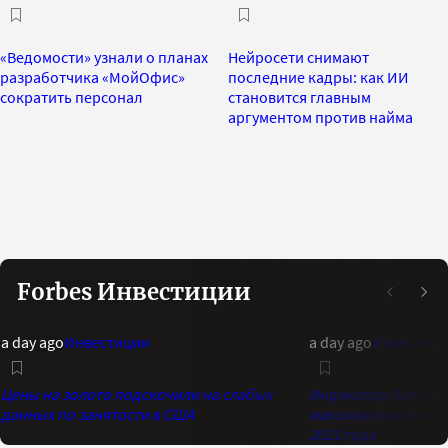
«Ведомости» узнали о планах
Нейросети снимают
разработчика «МойОфис»
последние кадры: как ИИ
сократить персонал
становится главным
аргументом против найма
Forbes Инвестиции
a day ago
Инвестиции
a day ago
Инвестиц
Цены на золото подскочили на слабых
Индикатор Bank of 
данных по занятости в США
максимальный опти
2021 года