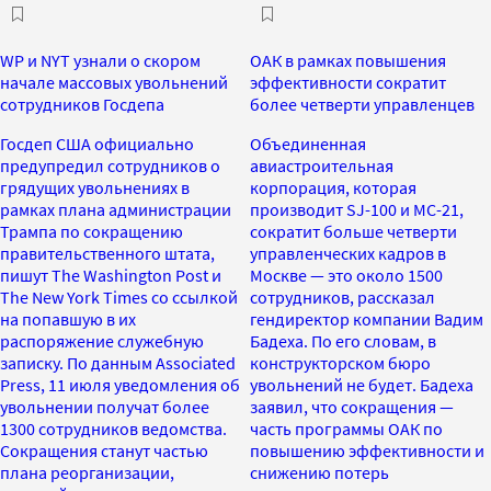
WP и NYT узнали о скором
ОАК в рамках повышения
начале массовых увольнений
эффективности сократит
сотрудников Госдепа
более четверти управленцев
Госдеп США официально
Объединенная
предупредил сотрудников о
авиастроительная
грядущих увольнениях в
корпорация, которая
рамках плана администрации
производит SJ-100 и МС-21,
Трампа по сокращению
сократит больше четверти
правительственного штата,
управленческих кадров в
пишут The Washington Post и
Москве — это около 1500
The New York Times со ссылкой
сотрудников, рассказал
на попавшую в их
гендиректор компании Вадим
распоряжение служебную
Бадеха. По его словам, в
записку. По данным Associated
конструкторском бюро
Press, 11 июля уведомления об
увольнений не будет. Бадеха
увольнении получат более
заявил, что сокращения —
1300 сотрудников ведомства.
часть программы ОАК по
Сокращения станут частью
повышению эффективности и
плана реорганизации,
снижению потерь