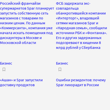
Российский франчайзи
ФСБ задержала экс-
супермаркетов Spar планирует
совладельца
запустить собственную сеть
обанкротившейся компании
магазинов с товарами по
«Интерторг», владевшей
низким ценам. По данным
сетями магазинов Spar и
«Коммерсанта», компания уже
«Народная семья», сообщили
начала искать помещения под
источники РБК и «Фонтанка».
дискаунтеры в Москве и
Его и других задержанных
Московской области
подозревают в хищении 8
млрд рублей у Сбербанка
Бизнес
Бизнес
«Ашан» и Spar запустили
Ошибки резидентов: почему
доставку продуктов
Spar лихорадит в России