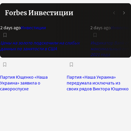
Forbes Инвестиции
2 days ago
Инвестиции
2 days ago
Инвестиц
Цены на золото подскочили на слабых
Индикатор Bank of 
данных по занятости в США
максимальный опти
2021 года
Партия Ющенко «Наша
Партия «Наша Украина»
Украина» заявила о
передумала исключать из
самороспуске
своих рядов Виктора Ющенко