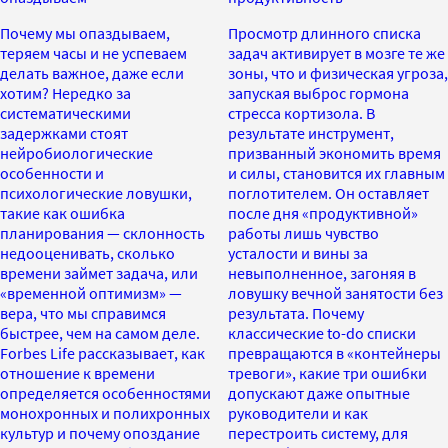
Почему мы опаздываем,
Просмотр длинного списка
теряем часы и не успеваем
задач активирует в мозге те же
делать важное, даже если
зоны, что и физическая угроза,
хотим? Нередко за
запуская выброс гормона
систематическими
стресса кортизола. В
задержками стоят
результате инструмент,
нейробиологические
призванный экономить время
особенности и
и силы, становится их главным
психологические ловушки,
поглотителем. Он оставляет
такие как ошибка
после дня «продуктивной»
планирования — склонность
работы лишь чувство
недооценивать, сколько
усталости и вины за
времени займет задача, или
невыполненное, загоняя в
«временной оптимизм» —
ловушку вечной занятости без
вера, что мы справимся
результата. Почему
быстрее, чем на самом деле.
классические to-do списки
Forbes Life рассказывает, как
превращаются в «контейнеры
отношение к времени
тревоги», какие три ошибки
определяется особенностями
допускают даже опытные
монохронных и полихронных
руководители и как
культур и почему опоздание
перестроить систему, для