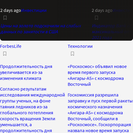
2 days ago
Инвестиции
2 days ago
Инвестиц
Цены на золото подскочили на слабых
Индикатор Bank of 
данных по занятости в США
максимальный опти
2021 года
ForbesLife
Технологии
Продолжительность дня
«Роскосмос» объявил новое
увеличивается из-за
время первого запуска
изменения климата
«Ангары-А5» с космодрома
Восточный
Согласно результатам
исследования международной
Госкомиссия разрешила
группы ученых, на фоне
заправку и пуск первой ракеты
таяния ледников из-за
космического назначения
глобального потепления
«Ангара-А5» с космодрома
скорость вращения Земли
Восточный, сообщили в
уменьшается, а
«Роскосмосе». Госкорпорация
продолжительность дня
назвала новое время запуска