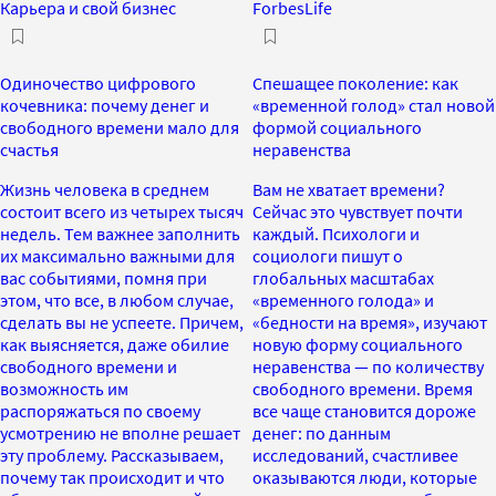
Карьера и свой бизнес
ForbesLife
Одиночество цифрового
Спешащее поколение: как
кочевника: почему денег и
«временной голод» стал новой
свободного времени мало для
формой социального
счастья
неравенства
Жизнь человека в среднем
Вам не хватает времени?
состоит всего из четырех тысяч
Сейчас это чувствует почти
недель. Тем важнее заполнить
каждый. Психологи и
их максимально важными для
социологи пишут о
вас событиями, помня при
глобальных масштабах
этом, что все, в любом случае,
«временного голода» и
сделать вы не успеете. Причем,
«бедности на время», изучают
как выясняется, даже обилие
новую форму социального
свободного времени и
неравенства — по количеству
возможность им
свободного времени. Время
распоряжаться по своему
все чаще становится дороже
усмотрению не вполне решает
денег: по данным
эту проблему. Рассказываем,
исследований, счастливее
почему так происходит и что
оказываются люди, которые