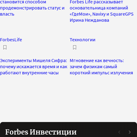
становится способом
Forbes Life рассказывает
продемонстрировать статус и
основательница компаний
власть
«ГдеМои», Navixy и SquareGPS
Ирина Нежданова
ForbesLife
Технологии
Эксперименты Мишеля Сифра:
Мгновение как вечность:
почему искажается время и как
зачем физикам самый
работают внутренние часы
короткий импульс излучения
Forbes Инвестиции