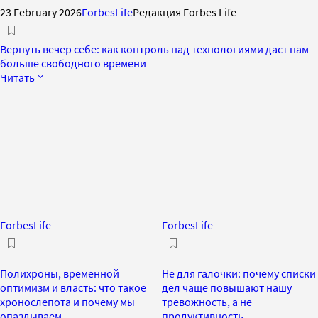
23 February 2026
ForbesLife
Редакция Forbes Life
Вернуть вечер себе: как контроль над технологиями даст нам
больше свободного времени
Читать
ForbesLife
ForbesLife
Полихроны, временной
Не для галочки: почему списки
оптимизм и власть: что такое
дел чаще повышают нашу
хронослепота и почему мы
тревожность, а не
опаздываем
продуктивность