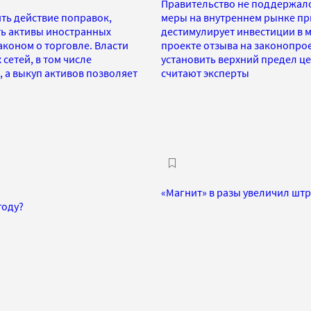
Правительство не поддержало
ть действие поправок,
меры на внутреннем рынке пр
ь активы иностранных
дестимулирует инвестиции в м
коном о торговле. Власти
проекте отзыва на законопрое
сетей, в том числе
установить верхний предел це
, а выкуп активов позволяет
считают эксперты
«Магнит» в разы увеличил шт
году?