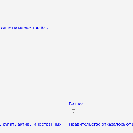
говле на маркетплейсы
Бизнес
ыкупать активы иностранных
Правительство отказалось от