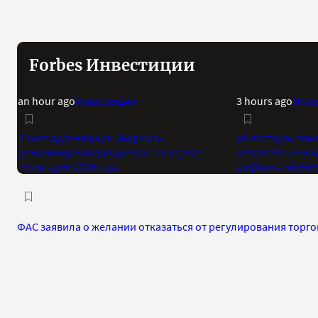
Forbes Инвестиции
an hour ago
Инвестиции
3 hours ago
Инве
Совет директоров «Яндекса»
Инвесторы приз
рекомендовал дивиденды за первое
ответственност
полугодие 2026 года
дефолта «Еврот
ФАС заявила о желании отказаться от регулирования торг