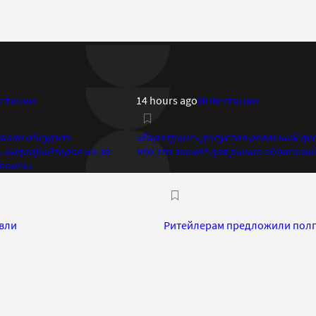
стиции
14 hours ago
Инвестиции
вали обсудить
«Евротранс» допустил реальный де
ь андеррайтеров из-за
что это значит для рынка облигаци
ранса»
овли
Ритейлерам предложили полго