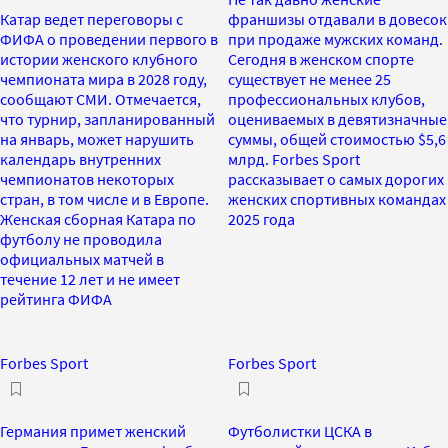
Катар ведет переговоры с
франшизы отдавали в довесок
ФИФА о проведении первого в
при продаже мужских команд.
истории женского клубного
Сегодня в женском спорте
чемпионата мира в 2028 году,
существует не менее 25
сообщают СМИ. Отмечается,
профессиональных клубов,
что турнир, запланированный
оцениваемых в девятизначные
на январь, может нарушить
суммы, общей стоимостью $5,6
календарь внутренних
млрд. Forbes Sport
чемпионатов некоторых
рассказывает о самых дорогих
стран, в том числе и в Европе.
женских спортивных командах
Женская сборная Катара по
2025 года
футболу не проводила
официальных матчей в
течение 12 лет и не имеет
рейтинга ФИФА
Forbes Sport
Forbes Sport
Германия примет женский
Футболистки ЦСКА в