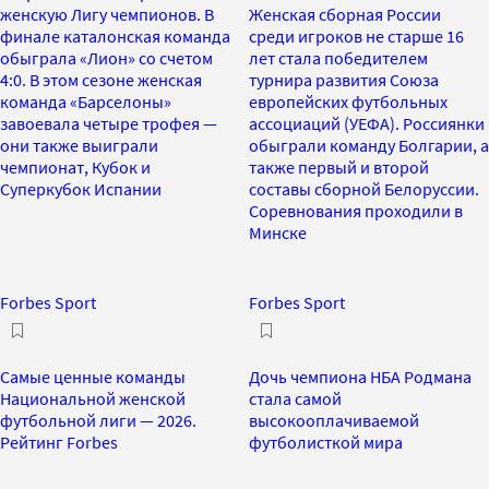
женскую Лигу чемпионов. В
Женская сборная России
финале каталонская команда
среди игроков не старше 16
обыграла «Лион» со счетом
лет стала победителем
4:0. В этом сезоне женская
турнира развития Союза
команда «Барселоны»
европейских футбольных
завоевала четыре трофея —
ассоциаций (УЕФА). Россиянки
они также выиграли
обыграли команду Болгарии, а
чемпионат, Кубок и
также первый и второй
Суперкубок Испании
составы сборной Белоруссии.
Соревнования проходили в
Минске
Forbes Sport
Forbes Sport
Самые ценные команды
Дочь чемпиона НБА Родмана
Национальной женской
стала самой
футбольной лиги — 2026.
высокооплачиваемой
Рейтинг Forbes
футболисткой мира