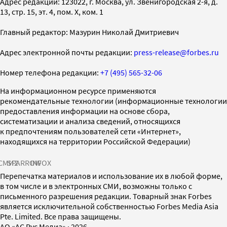
Адрес редакции: 123022, г. Москва, ул. Звенигородская 2-я, д.
13, стр. 15, эт. 4, пом. X, ком. 1
Главный редактор: Мазурин Николай Дмитриевич
Адрес электронной почты редакции:
press-release@forbes.ru
Номер телефона редакции:
+7 (495) 565-32-06
На информационном ресурсе применяются
рекомендательные технологии (информационные технологии
предоставления информации на основе сбора,
систематизации и анализа сведений, относящихся
к предпочтениям пользователей сети «Интернет»,
находящихся на территории Российской Федерации)
СМИ2
SPARROW
INFOX
Перепечатка материалов и использование их в любой форме,
в том числе и в электронных СМИ, возможны только с
письменного разрешения редакции. Товарный знак Forbes
является исключительной собственностью Forbes Media Asia
Pte. Limited. Все права защищены.
AO «АС Рус Медиа»
·
2026