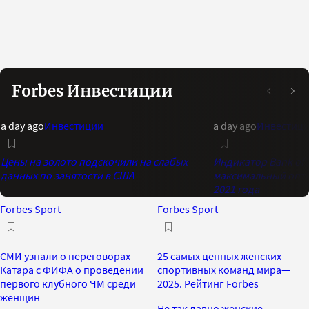
Forbes Инвестиции
a day ago
Инвестиции
a day ago
Инвестиц
Цены на золото подскочили на слабых
Индикатор Bank of 
данных по занятости в США
максимальный опти
2021 года
Forbes Sport
Forbes Sport
СМИ узнали о переговорах
25 самых ценных женских
Катара с ФИФА о проведении
спортивных команд мира—
первого клубного ЧМ среди
2025. Рейтинг Forbes
женщин
Не так давно женские