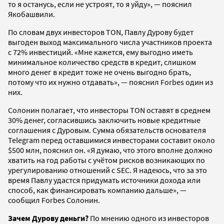
то я останусь, если не устроят, то я уйду», — пояснил
Якобашвили.
По словам двух инвесторов TON, Павлу Дурову будет
выгоден выход максимального числа участников проекта
с 72% инвестиций. «Мне кажется, ему выгодно иметь
минимальное количество средств в кредит, слишком
много денег в кредит тоже не очень выгодно брать,
потому что их нужно отдавать», — пояснил Forbes один из
них.
Солонин полагает, что инвесторы TON оставят в среднем
30% денег, согласившись заключить новые кредитные
соглашения с Дуровым. Сумма обязательств основателя
Telegram перед оставшимися инвесторами составит около
$500 млн, пояснил он. «Я думаю, что этого вполне должно
хватить на год работы с учётом рисков возникающих по
урегулированию отношений с SEC. Я надеюсь, что за это
время Павлу удастся придумать источники дохода или
способ, как финансировать компанию дальше», —
сообщил Forbes Солонин.
Зачем Дурову деньги?
По мнению одного из инвесторов