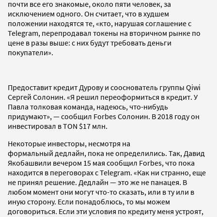
почти все его знакомые, около пяти человек, за
исключением одного. Он считает, что в худшем
положении находятся те, «кто, нарушая соглашение с
Telegram, перепродавал токены на вторичном рынке по
цене в разы выше: с них будут требовать деньги
покупатели».
Предоставит кредит Дурову и сооснователь группы Qiwi
Сергей Солонин. «Я решил переоформиться в кредит. У
Павла толковая команда, надеюсь, что-нибудь
придумают», — сообщил Forbes Солонин. В 2018 году он
инвестировал в TON $17 млн.
Некоторые инвесторы, несмотря на
формальный дедлайн, пока не определились. Так, Давид
Якобашвили вечером 15 мая сообщил Forbes, что пока
находится в переговорах с Telegram. «Как ни странно, еще
не принял решение. Дедлайн — это же не панацея. В
любом момент они могут что-то сказать, или в ту или в
иную сторону. Если понадоблюсь, то мы можем
договориться. Если эти условия по кредиту меня устроят,