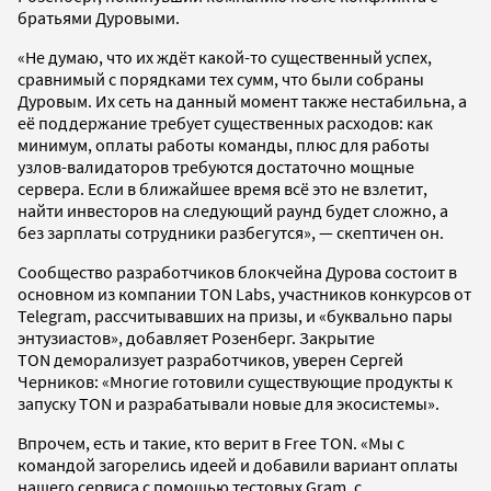
братьями Дуровыми.
«Не думаю, что их ждёт какой-то существенный успех,
сравнимый с порядками тех сумм, что были собраны
Дуровым. Их сеть на данный момент также нестабильна, а
её поддержание требует существенных расходов: как
минимум, оплаты работы команды, плюс для работы
узлов-валидаторов требуются достаточно мощные
сервера. Если в ближайшее время всё это не взлетит,
найти инвесторов на следующий раунд будет сложно, а
без зарплаты сотрудники разбегутся», — скептичен он.
Сообщество разработчиков блокчейна Дурова состоит в
основном из компании TON Labs, участников конкурсов от
Telegram, рассчитывавших на призы, и «буквально пары
энтузиастов», добавляет Розенберг. Закрытие
TON деморализует разработчиков, уверен Сергей
Черников: «Многие готовили существующие продукты к
запуску TON и разрабатывали новые для экосистемы».
Впрочем, есть и такие, кто верит в Free TON. «Мы с
командой загорелись идеей и добавили вариант оплаты
нашего сервиса с помощью тестовых Gram, с