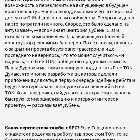
возможностью переключить на выпущенную в будущем
криптовалюту... Написали код, выложили его в открытый
доступ на GitHab для пользы сообщества. Ресурсов и денег
на это потратили немного. Скорее, это было сделано на
энтузиазме», — вспоминает Виктория Дубень, СЕО и
основатель компании Viewst, развивающей облачный
конструктор рекламных баннеров. По ее словам, новость
о закрытии проекта безусловно «расстроила и до
последнего не верилось, что это может случиться». «Я
надеюсь, что Free TON сообщество продолжит замысел
Павла Дурова и мы сами планируем поддержать Free TON.
Думаю, что многие разработчики, которые делали
приложения для сети, в первую очередь идейные ребята и
будут заинтересованы в запуске своих решений в Free
TON. Хотя, наверняка, найдутся и те, кто рассчитывали на
быструю коммерциализацию и потеряют интерес к
проекту», — рассказывает Дубень.
Какая перспектива тяжбы с SEC?
Если Telegram точно
откажется продолжать работу над проектом TON, то не
будет основания и продолжать участвовать в суде,