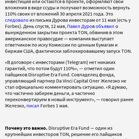
инвестиций или остаются в проекте, оформляют свои
вложения в виде ссуды и получают возможность вернуть
110% своих от вложений 30 апреля 2021 года. Это
следовало
из письма Дурова инвесторам от 11 мая (есть у
Forbes). День спустя, 12 мая,
Павел Дуро
в
объявил
о
вынужденном закрытии проекта TON, обвинив в этом
американское правосудие — компания выступает
ответчиком по иску Комиссии по ценным бумагам и
биржам США, фактически заблокировавшему запуск TON.
«В договоре с инвесторами (Telegram) нет никаких
гарантий, что потом будут 110%», — отметил один
пайщиков Disruptive Era Fund. Совладелец фонда,
управляющий партнер Da Vinci Capital Олег Железко не
стал официально комментировать ситуацию. «Я думаю,
что частично заберем деньги, а частично
переконвертируем в новый инструмент», — говорил ранее
Железко,
писал
Forbes 1 мая.
Почему это важно.
Disruptive Era Fund — один из
крупнейших инвесторов TON, решение его пайщиков