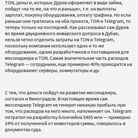
TON, деньги, которые Дуров оформляет в виде займа,
пойдут «на то же, на что и раньше», т.е. на выплаты
зарплат, покупку оборудования, оплату трафика. Но если
раньше они тратились на оба проекта, TON и Telegram, то
теперь только на последний. Как рассказывал сам Дуров
во время двухдневного январского допроса в Дубае,
нельзя четко отделить затраты на TON и Telegram,
поскольку компания использует одно и то же
оборудование, одних разработчиков и поставщиков для
мессенджера и TON. Самая значительная часть расходов
Telegram — сотрудники, еще примерно 40% приходится на
оборудование: серверы, коммутаторы и др.
С тем, что деньги пойдут на развитие мессенджера,
согласен и Виноградов. В настоящее время сам
мессенджер Telegram не генерит никакую прибыль при
том, что расходов на него много, напоминает он. Telegram
потратил на разработку блокчейна $405 млн — примерно
24% от полученной от инвесторов суммы, говорилось в
документах суда.