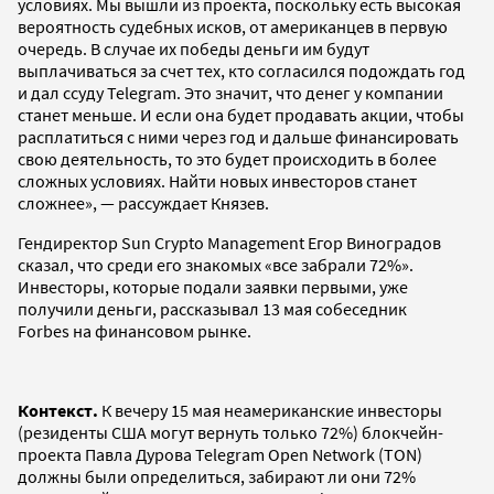
условиях. Мы вышли из проекта, поскольку есть высокая
вероятность судебных исков, от американцев в первую
очередь. В случае их победы деньги им будут
выплачиваться за счет тех, кто согласился подождать год
и дал ссуду Telegram. Это значит, что денег у компании
станет меньше. И если она будет продавать акции, чтобы
расплатиться с ними через год и дальше финансировать
свою деятельность, то это будет происходить в более
сложных условиях. Найти новых инвесторов станет
сложнее», — рассуждает Князев.
Гендиректор Sun Crypto Management Егор Виноградов
сказал, что среди его знакомых «все забрали 72%».
Инвесторы, которые подали заявки первыми, уже
получили деньги, рассказывал 13 мая собеседник
Forbes на финансовом рынке.
Контекст.
К вечеру 15 мая неамериканские инвесторы
(резиденты США могут вернуть только 72%) блокчейн-
проекта Павла Дурова Telegram Open Network (TON)
должны были определиться, забирают ли они 72%