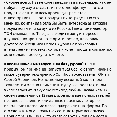
«Скорее всего, Павел хочет внедрить в мессенджер какие-
нибудь ноу-хау и сделать из него «конфетку», а потом
продать часть или весь проект для расчета с
инвесторами», — прогнозирует Виноградов. По его
мнению, компания могла бы быть интересна азиатским
покупателям или кому-то из России. Еще один инвестор
TON слышал, что Telegram входит в зону интересов
крупнейших криптоплатформ. Впрочем, по словам
другого собеседника Forbes, Дуров не производит
впечатление человека, который хочет продать компанию,
хотя желающих ее купить много.
Каковы шансы на запуск TON без Дурова?
TON в
привычном понимании запуститься без Telegram никак не
может, уверен техдиректор Combot и основатель TON.sh
Сергей Черников. Но поскольку исходный код открыт,
технологии можно применить в других проектах, в том
числе запустить такую же сеть под любым названием. В
своем заявлении от 12 мая Дуров призвал пользователей
не доверять деньги или данные проектам, которые
используют название мессенджера или платформы. По
его словам, могут появиться сети, которые используют
наработки TON, но никто из его сотрудников не имеет к