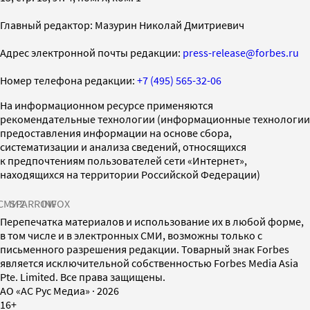
Главный редактор: Мазурин Николай Дмитриевич
Адрес электронной почты редакции:
press-release@forbes.ru
Номер телефона редакции:
+7 (495) 565-32-06
На информационном ресурсе применяются
рекомендательные технологии (информационные технологии
предоставления информации на основе сбора,
систематизации и анализа сведений, относящихся
к предпочтениям пользователей сети «Интернет»,
находящихся на территории Российской Федерации)
СМИ2
SPARROW
INFOX
Перепечатка материалов и использование их в любой форме,
в том числе и в электронных СМИ, возможны только с
письменного разрешения редакции. Товарный знак Forbes
является исключительной собственностью Forbes Media Asia
Pte. Limited. Все права защищены.
AO «АС Рус Медиа»
·
2026
16+