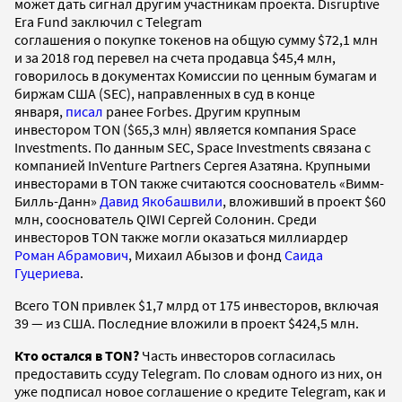
может дать сигнал другим участникам проекта. Disruptive
Era Fund заключил с Telegram
соглашения о покупке токенов на общую сумму $72,1 млн
и за 2018 год перевел на счета продавца $45,4 млн,
говорилось в документах Комиссии по ценным бумагам и
биржам США (SEC), направленных в суд в конце
января,
писал
ранее Forbes. Другим крупным
инвестором TON ($65,3 млн) является компания Space
Investments. По данным SEC, Space Investments связана с
компанией InVenture Partners Сергея Азатяна. Крупными
инвесторами в TON также считаются сооснователь «Вимм-
Билль-Данн»
Давид Якобашвили
, вложивший в проект $60
млн, сооснователь QIWI Сергей Солонин. Среди
инвесторов TON также могли оказаться миллиардер
Роман Абрамович
, Михаил Абызов и фонд
Саида
Гуцериева
.
Всего TON привлек $1,7 млрд от 175 инвесторов, включая
39 — из США. Последние вложили в проект $424,5 млн.
Кто остался в TON?
Часть инвесторов согласилась
предоставить ссуду Telegram. По словам одного из них, он
уже подписал новое соглашение о кредите Telegram, как и