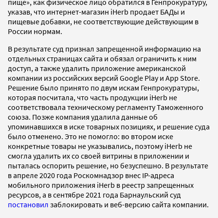
пище», как физическое лицо обратился в Генпрокуратуру,
указав, что интернет-магазин iHerb продает БАДы и
пищевые добавки, не соответствующие действующим в
России нормам.
В результате суд признал запрещенной информацию на
отдельных страницах сайта и обязал ограничить к ним
доступ, а также удалить приложение американской
компании из российских версий Google Play и App Store.
Решение было принято по двум искам Генпрокуратуры,
которая посчитала, что часть продукции iHerb не
соответствовала техническому регламенту Таможенного
союза. Позже компания удалила данные об
упоминавшихся в иске товарных позициях, и решение суда
было отменено. Это не помогло: во втором иске
конкретные товары не указывались, поэтому iHerb не
смогла удалить их со своей витрины в приложении и
пыталась оспорить решение, но безуспешно. В результате
в апреле 2020 года Роскомнадзор внес IP-адреса
мобильного приложения iHerb в реестр запрещенных
ресурсов, а в сентябре 2021 года Барнаульский суд
постановил
заблокировать и веб-версию сайта компании.