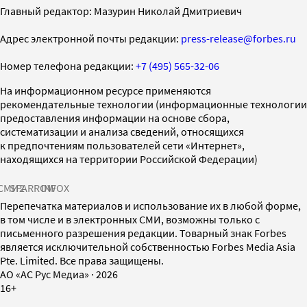
Главный редактор: Мазурин Николай Дмитриевич
Адрес электронной почты редакции:
press-release@forbes.ru
Номер телефона редакции:
+7 (495) 565-32-06
На информационном ресурсе применяются
рекомендательные технологии (информационные технологии
предоставления информации на основе сбора,
систематизации и анализа сведений, относящихся
к предпочтениям пользователей сети «Интернет»,
находящихся на территории Российской Федерации)
СМИ2
SPARROW
INFOX
Перепечатка материалов и использование их в любой форме,
в том числе и в электронных СМИ, возможны только с
письменного разрешения редакции. Товарный знак Forbes
является исключительной собственностью Forbes Media Asia
Pte. Limited. Все права защищены.
AO «АС Рус Медиа»
·
2026
16+