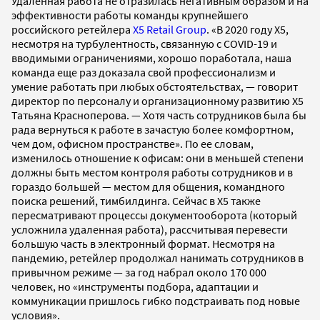
Удаленная работа не отразилась негативным образом и на
эффективности работы команды крупнейшего
российского ретейлера
X5 Retail Group
. «В 2020 году Х5,
несмотря на турбулентность, связанную с COVID-19 и
вводимыми ограничениями, хорошо поработала, наша
команда еще раз доказала свой профессионализм и
умение работать при любых обстоятельствах, — говорит
директор по персоналу и организационному развитию Х5
Татьяна Красноперова. — Хотя часть сотрудников была бы
рада вернуться к работе в зачастую более комфортном,
чем дом, офисном пространстве». По ее словам,
изменилось отношение к офисам: они в меньшей степени
должны быть местом контроля работы сотрудников и в
гораздо большей — местом для общения, командного
поиска решений, тимбилдинга. Сейчас в Х5 также
пересматривают процессы документооборота (который
усложнила удаленная работа), рассчитывая перевести
большую часть в электронный формат. Несмотря на
пандемию, ретейлер продолжал нанимать сотрудников в
привычном режиме — за год набрал около 170 000
человек, но «инструменты подбора, адаптации и
коммуникации пришлось гибко подстраивать под новые
условия».