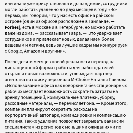
или иначе уже присутствовала и до пандемии, сотрудники
могли работать удаленно до двух месяцев в году. «Во-
первых, мы говорим, что у нас есть офис на райском
острове [один из офисов расположен в Таиланде. —
Forbes
], есть в Москве и в Петербурге, но можно работать
даже из дома, — рассказывает Гавра. — Это удерживает
сотрудников и привлекает новых, делая наем более
дешевым и легким, ведь за лучшие кадры мы конкурируем
с Google, Amazon и другими».
После десяти месяцев новой реальности переход на
дистанционной формат работы для работодателей
открыл и новые возможности, утверждает партнер
агентства по поиску персонала M-Choice Наталья Павлова.
«Использование офиса как коворкинга без стационарных
рабочих мест дает возможность сократить затраты на
аренду помещений, коммунальные платежи, уборку,
расходные материалы, — перечисляет она. — Кроме этого,
компании планируют сократить расходы на
корпоративный автопарк, командировки и компенсацию
питания. Также удаленка позволяет закрывать вакансии
специалистам из регионов с меньшими ожиданиями по
зарплате, чем в Москве и городах-миллионниках».