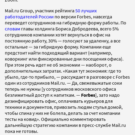
Mail.ru Group, участник рейтинга
50 лучших
работодателей России
по версии Forbes, навсегда
переведет сотрудников на гибридную форму работы. По
словам
главы холдинга Бориса Добродеева, всего 5%
сотрудников компании хотят вернуться в офис на
постоянную работу, 30% — голосуют за удаленку, а все
остальные — за гибридную форму. Компании еще
предстоит найти подходящий вариант (например,
коворкинг или фиксированные дни посещения офиса).
При этом речь идет не об экономии — наоборот, о
дополнительных затратах. «Какая тут экономия: где то
убыло, где-то прибыло, — рассуждает в разговоре с Forbes
один из сотрудников Mail.ru. — Да, свежевыжатые соки
теперь не нужны [у сотрудников московского офиса
безлимитный доступ к напиткам. —
Forbes
], зато надо
дезинфицировать офис, оплачивать курьеров для
техники и документов, привозить людям стулья домой,
чтобы спина у них не болела, делать за счет компании
тесты на ковид». Официально комментировать
дальнейшую стратегию компании в пресс-службе Mail.ru
пока не готовы.