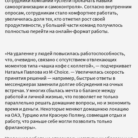
сотрудники компании «успели прокачать навыки
самоорганизации и самоконтроля». Согласно внутренним
опросам, сотрудникам стало комфортнее работать,
увеличилась доля тех, кто отметил рост своей
продуктивности, у большей части команд получилось
полностью перейти на онлайн-формат работы.
«На удаленке у людей повысилась работоспособность,
что, очевидно, связано с отсутствием отвлекающих
моментов типа «чашка кофе с коллегой», — подчеркивает
Наталья Павлова из M-Choice. — Увеличилась скорость
принятия решений — например, быстрые ответы в
мессенджерах заменили долгие обсуждения на очных
встречах. У многих сбылась мечта о балансе между
работой и личной жизнью, что позволяет не только
параллельно решать домашние вопросы, но и экономить
время и деньги. Некоторые меняют домашнюю локацию
на ОАЭ, Турцию или Красную Поляну, совмещая отдых и
работу, что раньше себе могли позволить только
фрилансеры».