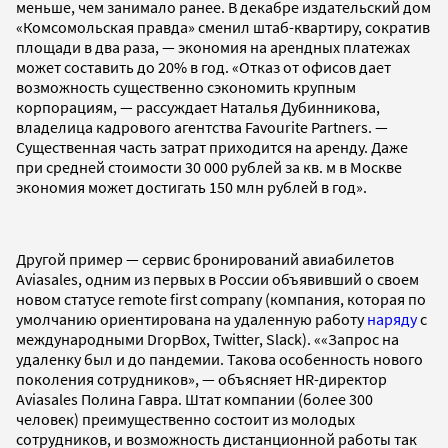
меньше, чем занимало ранее. В декабре издательский дом
«Комсомольская правда» сменил штаб-квартиру, сократив
площади в два раза, — экономия на арендных платежах
может составить до 20% в год. «Отказ от офисов дает
возможность существенно сэкономить крупным
корпорациям, — рассуждает Наталья Дубинникова,
владелица кадрового агентства Favourite Partners. —
Существенная часть затрат приходится на аренду. Даже
при средней стоимости 30 000 рублей за кв. м в Москве
экономия может достигать 150 млн рублей в год».
Другой пример — сервис бронирований авиабилетов
Aviasales, одним из первых в России объявивший о своем
новом статусе remote first company (компания, которая по
умолчанию ориентирована на удаленную работу
наряду
с
международными DropBox, Twitter, Slack). ««Запрос на
удаленку был и до пандемии. Такова особенность нового
поколения сотрудников», — объясняет HR-директор
Aviasales Полина Гавра. Штат компании (более 300
человек) преимущественно состоит из молодых
сотрудников, и возможность дистанционной работы так