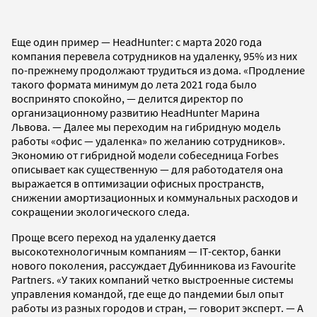
Еще один пример — HeadHunter: с марта 2020 года
компания перевела сотрудников на удаленку, 95% из них
по-прежнему продолжают трудиться из дома. «Продление
такого формата минимум до лета 2021 года было
воспринято спокойно, — делится директор по
организационному развитию HeadHunter Марина
Львова. — Далее мы переходим на гибридную модель
работы «офис — удаленка» по желанию сотрудников».
Экономию от гибридной модели собеседница Forbes
описывает как существенную — для работодателя она
выражается в оптимизации офисных пространств,
снижении амортизационных и коммунальных расходов и
сокращении экологического следа.
Проще всего переход на удаленку дается
высокотехнологичным компаниям — IT-сектор, банки
нового поколения, рассуждает Дубинникова из Favourite
Partners. «У таких компаний четко выстроенные системы
управления командой, где еще до пандемии был опыт
работы из разных городов и стран, — говорит эксперт. — А