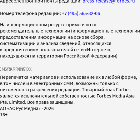
Адрес электронной почты редакции:
press-release@forbes.ru
Номер телефона редакции:
+7 (495) 565-32-06
На информационном ресурсе применяются
рекомендательные технологии (информационные технологии
предоставления информации на основе сбора,
систематизации и анализа сведений, относящихся
к предпочтениям пользователей сети «Интернет»,
находящихся на территории Российской Федерации)
СМИ2
SPARROW
INFOX
Перепечатка материалов и использование их в любой форме,
в том числе и в электронных СМИ, возможны только с
письменного разрешения редакции. Товарный знак Forbes
является исключительной собственностью Forbes Media Asia
Pte. Limited. Все права защищены.
AO «АС Рус Медиа»
·
2026
16+