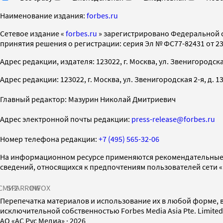
Наименование издания:
forbes.ru
Cетевое издание «
forbes.ru
» зарегистрировано Федеральной 
принятия решения о регистрации: серия Эл № ФС77-82431 от 23 
Адрес редакции, издателя: 123022, г. Москва, ул. Звенигородская 2-
Адрес редакции: 123022, г. Москва, ул. Звенигородская 2-я, д. 13, с
Главный редактор: Мазурин Николай Дмитриевич
Адрес электронной почты редакции:
press-release@forbes.ru
Номер телефона редакции:
+7 (495) 565-32-06
На информационном ресурсе применяются рекомендательные 
сведений, относящихся к предпочтениям пользователей сети 
СМИ2
SPARROW
INFOX
Перепечатка материалов и использование их в любой форме, в
исключительной собственностью Forbes Media Asia Pte. Limite
AO «АС Рус Медиа»
·
2026