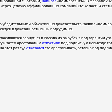
лированной с Зотовым,
написал
«Коммерсантъ». В феврале 202
через цепочку аффилированных компаний (тоже часть 4 статьи
ло убедительных и объективных доказательств, заявил «Комме
бежден в доказанности вины подсудимых.
гласившихся вернуться в Россию из-за рубежа под гарантии уг
у и затем арестовали, а
отпустили
под подписку о невыезде то
на этот раз суд
отказался
его арестовывать, оставив под подпи