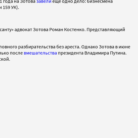
1 года на Зотова
завели
еще одно дело: бизнесмена
 159 УК).
рсанту» адвокат Зотова Роман Костенко. Представляющий
оловного разбирательства без ареста. Однако Зотова в июне
лько после
вмешательства
президента Владимира Путина.
ской.