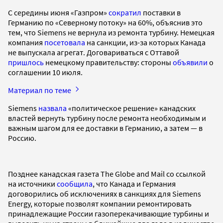
С середины июня «Газпром»
сократил
поставки в
Германию по «Северному потоку» на 60%, объяснив это
тем, что Siemens не вернула из ремонта турбину. Немецкая
компания
посетовала
на санкции, из-за которых Канада
не выпускала агрегат. Договариваться с Оттавой
пришлось
немецкому правительству: стороны
объявили
о
соглашении 10 июля.
Материал по теме
Siemens
назвала
«политическое решение» канадских
властей вернуть турбину после ремонта необходимым и
важным шагом для ее доставки в Германию, а затем — в
Россию.
Позднее канадская газета The Globe and Mail со ссылкой
на источники
сообщила
, что Канада и Германия
договорились об исключениях в санкциях для Siemens
Energy, которые позволят компании ремонтировать
принадлежащие России газоперекачивающие турбины и