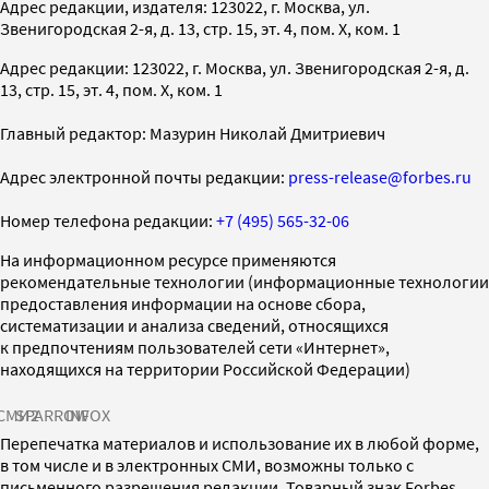
Адрес редакции, издателя: 123022, г. Москва, ул.
Звенигородская 2-я, д. 13, стр. 15, эт. 4, пом. X, ком. 1
Адрес редакции: 123022, г. Москва, ул. Звенигородская 2-я, д.
13, стр. 15, эт. 4, пом. X, ком. 1
Главный редактор: Мазурин Николай Дмитриевич
Адрес электронной почты редакции:
press-release@forbes.ru
Номер телефона редакции:
+7 (495) 565-32-06
На информационном ресурсе применяются
рекомендательные технологии (информационные технологии
предоставления информации на основе сбора,
систематизации и анализа сведений, относящихся
к предпочтениям пользователей сети «Интернет»,
находящихся на территории Российской Федерации)
СМИ2
SPARROW
INFOX
Перепечатка материалов и использование их в любой форме,
в том числе и в электронных СМИ, возможны только с
письменного разрешения редакции. Товарный знак Forbes