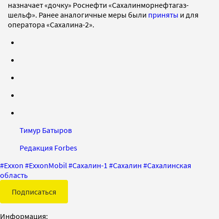
назначает «дочку» Роснефти «Сахалинморнефтагаз-
шельф». Ранее аналогичные меры были
приняты
и для
оператора «Сахалина-2».
Тимур Батыров
Редакция Forbes
#
Exxon
#
ExxonMobil
#
Сахалин-1
#
Сахалин
#
Сахалинская
область
Подписаться
Информация: