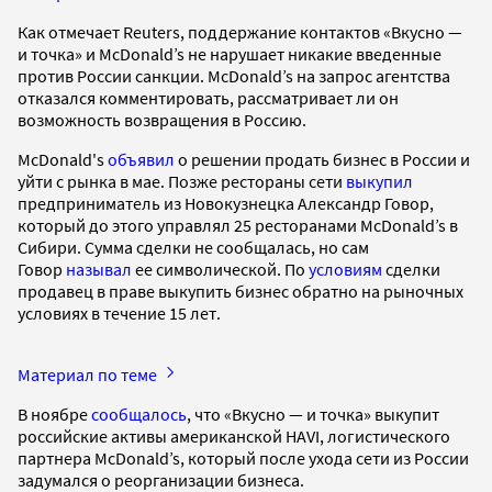
Как отмечает Reuters, поддержание контактов «Вкусно —
и точка» и McDonald’s не нарушает никакие введенные
против России санкции. McDonald’s на запрос агентства
отказался комментировать, рассматривает ли он
возможность возвращения в Россию.
McDonald's
объявил
о решении продать бизнес в России и
уйти с рынка в мае. Позже рестораны сети
выкупил
предприниматель из Новокузнецка Александр Говор,
который до этого управлял 25 ресторанами McDonald’s в
Сибири. Сумма сделки не сообщалась, но сам
Говор
называл
ее символической. По
условиям
сделки
продавец в праве выкупить бизнес обратно на рыночных
условиях в течение 15 лет.
Материал по теме
В ноябре
сообщалось
, что «Вкусно — и точка» выкупит
российские активы американской HAVI, логистического
партнера McDonald’s, который после ухода сети из России
задумался о реорганизации бизнеса.