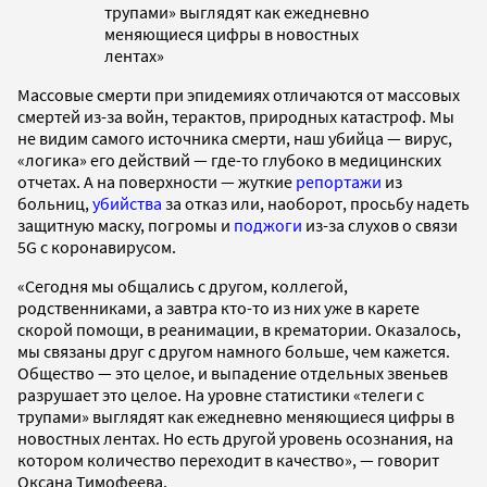
трупами» выглядят как ежедневно
меняющиеся цифры в новостных
лентах»
Массовые смерти при эпидемиях отличаются от массовых
смертей из-за войн, терактов, природных катастроф. Мы
не видим самого источника смерти, наш убийца — вирус,
«логика» его действий — где-то глубоко в медицинских
отчетах. А на поверхности — жуткие
репортажи
из
больниц,
убийства
за отказ или, наоборот, просьбу надеть
защитную маску, погромы и
поджоги
из-за слухов о связи
5G с коронавирусом.
«Сегодня мы общались с другом, коллегой,
родственниками, а завтра кто-то из них уже в карете
скорой помощи, в реанимации, в крематории. Оказалось,
мы связаны друг с другом намного больше, чем кажется.
Общество — это целое, и выпадение отдельных звеньев
разрушает это целое. На уровне статистики «телеги с
трупами» выглядят как ежедневно меняющиеся цифры в
новостных лентах. Но есть другой уровень осознания, на
котором количество переходит в качество», — говорит
Оксана Тимофеева.