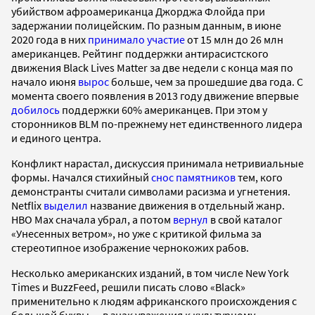
убийством афроамериканца Джорджа Флойда при
задержании полицейским. По разным данным, в июне
2020 года в них
принимало участие
от 15 млн до 26 млн
американцев. Рейтинг поддержки антирасистского
движения Black Lives Matter за две недели c конца мая по
начало июня
вырос
больше, чем за прошедшие два года. С
момента своего появления в 2013 году движение впервые
добилось
поддержки 60% американцев. При этом у
сторонников BLM по-прежнему нет единственного лидера
и единого центра.
Конфликт нарастал, дискуссия принимала нетривиальные
формы. Начался стихийный
снос памятников
тем, кого
демонстранты считали символами расизма и угнетения.
Netflix
выделил
название движения в отдельный жанр.
HBO Max сначала убрал, а потом
вернул
в свой каталог
«Унесенных ветром», но уже с критикой фильма за
стереотипное изображение чернокожих рабов.
Несколько американских изданий, в том числе New York
Times и BuzzFeed, решили писать слово «Black»
применительно к людям африканского происхождения с