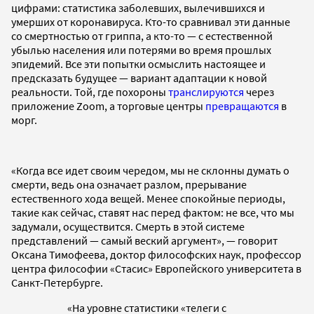
цифрами: статистика заболевших, вылечившихся и
умерших от коронавируса. Кто-то сравнивал эти данные
со смертностью от гриппа, а кто-то — с естественной
убылью населения или потерями во время прошлых
эпидемий. Все эти попытки осмыслить настоящее и
предсказать будущее — вариант адаптации к новой
реальности. Той, где похороны
транслируются
через
приложение Zoom, а торговые центры
превращаются
в
морг.
«Когда все идет своим чередом, мы не склонны думать о
смерти, ведь она означает разлом, прерывание
естественного хода вещей. Менее спокойные периоды,
такие как сейчас, ставят нас перед фактом: не все, что мы
задумали, осуществится. Смерть в этой системе
представлений — самый веский аргумент», — говорит
Оксана Тимофеева, доктор философских наук, профессор
центра философии «Стасис» Европейского университета в
Санкт-Петербурге.
«На уровне статистики «телеги с