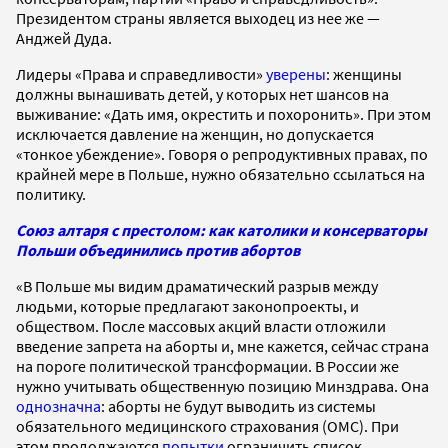
Президентом страны является выходец из нее же —
Анджей Дуда.
Лидеры «Права и справедливости»
уверены
: женщины
должны вынашивать детей, у которых нет шансов на
выживание: «Дать имя, окрестить и похоронить». При этом
исключается давление на женщин, но допускается
«тонкое убеждение». Говоря о репродуктивных правах, по
крайней мере в Польше, нужно обязательно ссылаться на
политику.
Союз алтаря с престолом: как католики и консерваторы
Польши объединились против абортов
«В Польше мы видим драматический разрыв между
людьми, которые предлагают законопроекты, и
обществом. После массовых акций власти отложили
введение запрета на аборты и, мне кажется, сейчас страна
на пороге политической трансформации. В России же
нужно учитывать общественную позицию Минздрава. Она
однозначна
: аборты не будут выводить из системы
обязательного медицинского страхования (ОМС). При
этом продолжаются
попытки
ограничить список