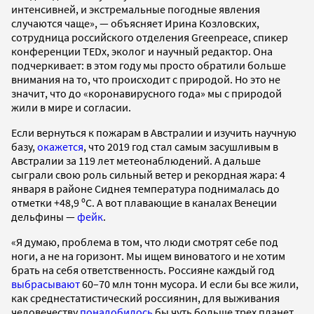
интенсивней, и экстремальные погодные явления
случаются чаще», — объясняет Ирина Козловских,
сотрудница российского отделения Greenpeace, спикер
конференции TEDx, эколог и научный редактор. Она
подчеркивает: в этом году мы просто обратили больше
внимания на то, что происходит с природой. Но это не
значит, что до «коронавирусного года» мы с природой
жили в мире и согласии.
Если вернуться к пожарам в Австралии и изучить научную
базу,
окажется
, что 2019 год стал самым засушливым в
Австралии за 119 лет метеонаблюдений. А дальше
сыграли свою роль сильный ветер и рекордная жара: 4
января в районе Сиднея температура поднималась до
отметки +48,9 ºС. А вот плавающие в каналах Венеции
дельфины —
фейк
.
«Я думаю, проблема в том, что люди смотрят себе под
ноги, а не на горизонт. Мы ищем виноватого и не хотим
брать на себя ответственность. Россияне каждый год
выбрасывают
60–70 млн тонн мусора. И если бы все жили,
как среднестатистический россиянин, для выживания
человечеству
понадобилось
бы чуть больше трех планет