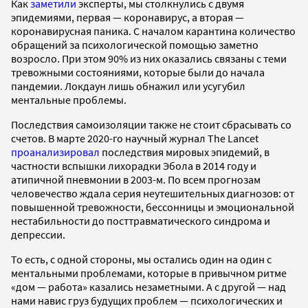
Как
заметили
эксперты, мы столкнулись с двумя
эпидемиями, первая — коронавирус, а вторая —
коронавирусная паника. С началом карантина количество
обращений за психологической помощью заметно
возросло. При этом 90% из них оказались связаны с теми
тревожными состояниями, которые были до начала
пандемии. Локдаун лишь обнажил или усугубил
ментальные проблемы.
Последствия самоизоляции также не стоит сбрасывать со
счетов. В марте 2020-го научный журнал The Lancet
проанализировал
последствия мировых эпидемий, в
частности вспышки лихорадки Эбола в 2014 году и
атипичной пневмонии в 2003-м. По всем прогнозам
человечество ждала серия неутешительных диагнозов: от
повышенной тревожности, бессонницы и эмоциональной
нестабильности до посттравматического синдрома и
депрессии.
То есть, с одной стороны, мы остались один на один с
ментальными проблемами, которые в привычном ритме
«дом — работа» казались незаметными. А с другой — над
нами навис груз будущих проблем — психологических и