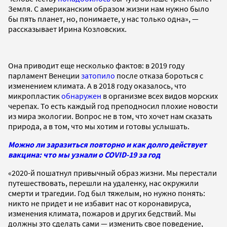
Земля. С американским образом жизни нам нужно было
бы пять планет, но, понимаете, у нас только одна», —
рассказывает Ирина Козловских.
Она приводит еще несколько фактов: в 2019 году
парламент Венеции
затопило
после отказа бороться с
изменением климата. А в 2018 году оказалось, что
микропластик
обнаружен
в организме всех видов морских
черепах. То есть каждый год преподносил плохие новости
из мира экологии. Вопрос не в том, что хочет нам сказать
природа, а в том, что мы хотим и готовы услышать.
Можно ли заразиться повторно и как долго действует
вакцина: что мы узнали о COVID-19 за год
«2020-й пошатнул привычный образ жизни. Мы перестали
путешествовать, перешли на удаленку, нас окружили
смерти и трагедии. Год был тяжелым, но нужно понять:
никто не придет и не избавит нас от коронавируса,
изменения климата, пожаров и других бедствий. Мы
должны это сделать сами — изменить свое поведение,