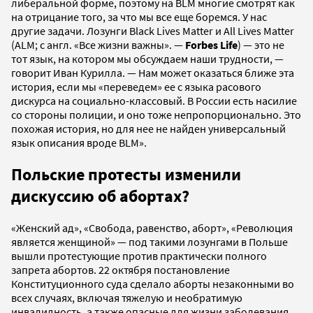
либеральной форме, поэтому на BLM многие смотрят как
на отрицание того, за что мы все еще боремся. У нас
другие задачи. Лозунги Black Lives Matter и All Lives Matter
(ALM; с англ. «Все жизни важны». —
Forbes Life
) — это не
тот язык, на котором мы обсуждаем наши трудности, —
говорит Иван Курилла. — Нам может оказаться ближе эта
история, если мы «переведем» ее с языка расового
дискурса на социально-классовый. В России есть насилие
со стороны полиции, и оно тоже непропорционально. Это
похожая история, но для нее не найден универсальный
язык описания вроде BLM».
Польские протесты изменили
дискуссию об абортах?
«Женский ад», «Свобода, равенство, аборт», «Революция
является женщиной» — под такими лозунгами в Польше
вышли протестующие против практически полного
запрета абортов. 22 октября постановление
Конституционного суда сделало аборты незаконными во
всех случаях, включая тяжелую и необратимую
инвалидность, а также опасные для жизни заболевания