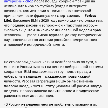
интересный спор
после победы сборной Франции на
чемпионате мира по футболу (когда в интернете
появились комментарии относительно этнической
принадлежности французских спортсменов. —
Forbes
Life
). Движение BLM в 2020 году важно уже не столько тем,
что подняло расовый вопрос — он и так стоял остро, —
сколько акцентом на кризисе либеральной модели прав
человека», — уверен Иван Курилла, доктор исторических
наук, специалист по истории российско-американских
отношений и исторической памяти.
По его словам, движение BLM нелиберально по сути, а
многие в России смотрят на него из либеральной системы
координат. BLM поддерживает групповые права, а
либерализм защищает гражданские права каждой
личности. Расовая сегрегация в США была отменена
полвека назад, и хотя институциональный расизм никуда
не делся, провозглашено политическое и юридическое
равенство всех американцев.
«В России не решены многие проблемы с правами в их