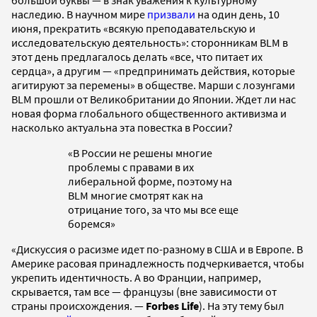
большой буквы — в знак уважения к культурному
наследию. В научном мире
призвали
на один день, 10
июня, прекратить «всякую преподавательскую и
исследовательскую деятельность»: сторонникам BLM в
этот день предлагалось делать «все, что питает их
сердца», а другим — «предпринимать действия, которые
агитируют за перемены» в обществе. Марши с лозунгами
BLM прошли от Великобритании до Японии. Ждет ли нас
новая форма глобального общественного активизма и
насколько актуальна эта повестка в России?
«В России не решены многие
проблемы с правами в их
либеральной форме, поэтому на
BLM многие смотрят как на
отрицание того, за что мы все еще
боремся»
«Дискуссия о расизме идет по-разному в США и в Европе. В
Америке расовая принадлежность подчеркивается, чтобы
укрепить идентичность. А во Франции, например,
скрывается, там все — французы (вне зависимости от
страны происхождения. —
Forbes Life
). На эту тему был