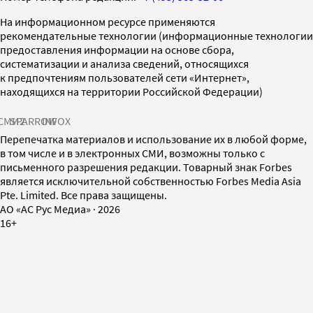
На информационном ресурсе применяются
рекомендательные технологии (информационные технологии
предоставления информации на основе сбора,
систематизации и анализа сведений, относящихся
к предпочтениям пользователей сети «Интернет»,
находящихся на территории Российской Федерации)
СМИ2
SPARROW
INFOX
Перепечатка материалов и использование их в любой форме,
в том числе и в электронных СМИ, возможны только с
письменного разрешения редакции. Товарный знак Forbes
является исключительной собственностью Forbes Media Asia
Pte. Limited. Все права защищены.
AO «АС Рус Медиа»
·
2026
16+