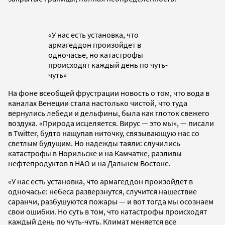
«У нас есть установка, что
армагеддон произойдет в
одночасье, но катастрофы
происходят каждый день по чуть-
чуть»
На фоне всеобщей фрустрации новость о том, что вода в
каналах Венеции стала настолько чистой, что туда
вернулись лебеди и дельфины, была как глоток свежего
воздуха. «Природа исцеляется. Вирус — это мы», — писали
в Twitter, будто нащупав ниточку, связывающую нас со
светлым будущим. Но надежды таяли: случились
катастрофы в Норильске и на Камчатке, разливы
нефтепродуктов в НАО и на Дальнем Востоке.
«У нас есть установка, что армагеддон произойдет в
одночасье: небеса разверзнутся, случится нашествие
саранчи, разбушуются пожары — и вот тогда мы осознаем
свои ошибки. Но суть в том, что катастрофы происходят
каждый день по чуть-чуть. Климат меняется все