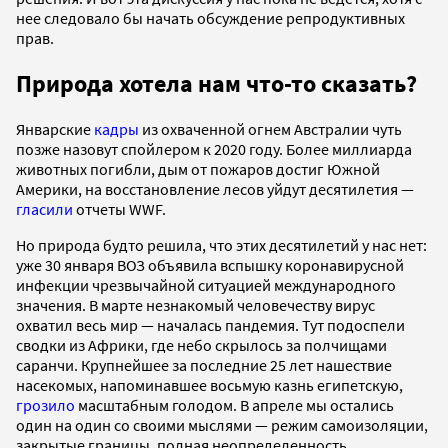
нее следовало бы начать обсуждение репродуктивных
прав.
Природа хотела нам что-то сказать?
Январские
кадры
из охваченной огнем Австралии чуть
позже назовут спойлером к 2020 году. Более миллиарда
животных погибли, дым от пожаров достиг Южной
Америки, на восстановление лесов уйдут десятилетия —
гласили
отчеты WWF.
Но природа будто решила, что этих десятилетий у нас нет:
уже 30 января ВОЗ объявила вспышку коронавирусной
инфекции чрезвычайной ситуацией международного
значения. В марте незнакомый человечеству вирус
охватил весь мир — началась пандемия. Тут подоспели
сводки из Африки, где небо скрылось за полчищами
саранчи. Крупнейшее за последние 25 лет нашествие
насекомых, напоминавшее восьмую казнь египетскую,
грозило
масштабным голодом. В апреле мы остались
один на один со своими мыслями — режим самоизоляции,
закрытые границы, полная неопределенность.