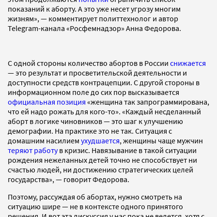
показаний к аборту. А это уже несет угрозу многим
жизням», — комментирует политтехнолог и автор
Telegram-канала «Росфемнадзор» Анна Федорова.
С одной стороны количество абортов в России
снижается
— это результат и просветительской деятельности и
доступности средств контрацепции. С другой стороны в
информационном поле до сих пор высказывается
официальная позиция
«женщина так запрограммирована,
что ей надо рожать для кого-то». «Каждый несделанный
аборт в логике чиновников — это шаг к улучшению
демографии. На практике это не так. Ситуация с
домашним насилием
ухудшается
, женщины чаще мужчин
теряют работу
в кризис. Навязывание в такой ситуации
рождения нежеланных детей точно не способствует ни
счастью людей, ни достижению стратегических целей
государства», — говорит Федорова.
Поэтому, рассуждая об абортах, нужно смотреть на
ситуацию шире — не в контексте одного принятого
решения. И вот эта дискуссия у нас пока не ведется, хотя с