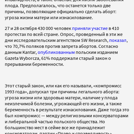
плода. Предполагалось, что останется только две
причины, позволяющие официально сделать аборт:
угроза жизни матери или изнасилование.
27 и 28 октября 430 000 человек
приняли участие
в 410
протестах по всей стране. Опрос, проведенный в эти же
дни исследовательским агентством SW Research,
показал
,
что 70,7% поляков против запрета абортов. Согласно
данным Kantar,
опубликованным
польским изданием
Gazeta Wyborcza, 61% поддержали старый закон о
прерывании беременности.
Этот старый закон, или как его называли, «компромисс
1993 года», допускал три причины легального аборта:
угроза жизни или здоровью матери, наличие у плода
неизлечимой болезни, угрожающей его жизни, а также
беременность в результате изнасилования. Даже тогда это
был компромисс — между религиозными консерваторами
и либеральной частью польского общества. Но
большинство мест в сейме все же принадлежит
консерваторам, партии «Право и справедливость».