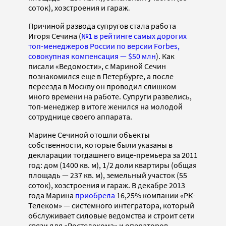
соток), хозстроения и гараж
.
Причиной развода супругов стала работа
Игоря Сечина (
№1 в рейтинге самых дорогих
топ-менеджеров России по версии Forbes,
совокупная компенсация — $50 млн
). Как
писали «Ведомости», с Мариной Сечин
познакомился еще в Петербурге, а после
переезда в Москву он проводил слишком
много времени на работе. Супруги развелись,
топ-менеджер в итоге женился на молодой
сотруднице своего аппарата.
Марине Сечиной отошли объекты
собственности, которые были указаны в
декларации тогдашнего вице-премьера за 2011
год: дом (1400 кв. м), 1/2 доли квартиры (общая
площадь — 237 кв. м), земельный участок (55
соток), хозстроения и гараж. В декабре 2013
года Марина
приобрела
16,25% компании «РК-
Телеком» — системного интегратора, который
обслуживает силовые ведомства и строит сети
связи для «Ростелекома» и операторов