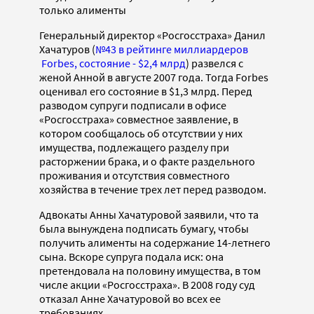
только алименты
Генеральный директор «Росгосстраха» Данил
Хачатуров (
№43 в рейтинге миллиардеров
Forbes, состояние - $2,4 млрд
) развелся с
женой Анной в августе 2007 года. Тогда Forbes
оценивал его состояние в $1,3 млрд. Перед
разводом супруги подписали в офисе
«Росгосстраха» совместное заявление, в
котором сообщалось об отсутствии у них
имущества, подлежащего разделу при
расторжении брака, и о факте раздельного
проживания и отсутствия совместного
хозяйства в течение трех лет перед разводом.
Адвокаты Анны Хачатуровой заявили, что та
была вынуждена подписать бумагу, чтобы
получить алименты на содержание 14-летнего
сына. Вскоре супруга подала иск: она
претендовала на половину имущества, в том
числе акции «Росгосстраха». В 2008 году суд
отказал Анне Хачатуровой во всех ее
требованиях.