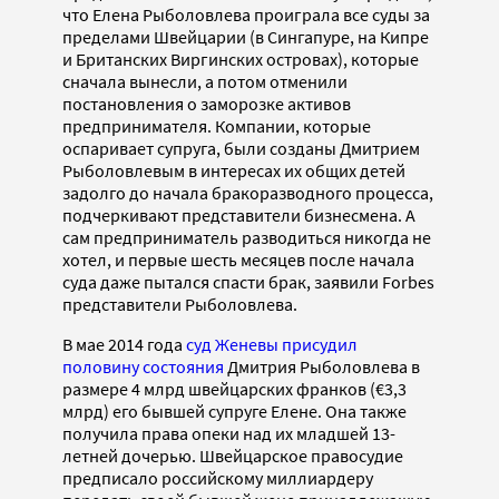
что Елена Рыболовлева проиграла все суды за
пределами Швейцарии (в Сингапуре, на Кипре
и Британских Виргинских островах), которые
сначала вынесли, а потом отменили
постановления о заморозке активов
предпринимателя. Компании, которые
оспаривает супруга, были созданы Дмитрием
Рыболовлевым в интересах их общих детей
задолго до начала бракоразводного процесса,
подчеркивают представители бизнесмена. А
сам предприниматель разводиться никогда не
хотел, и первые шесть месяцев после начала
суда даже пытался спасти брак, заявили Forbes
представители Рыболовлева.
В мае 2014 года
cуд Женевы присудил
половину состояния
Дмитрия Рыболовлева в
размере 4 млрд швейцарских франков (€3,3
млрд) его бывшей супруге Елене. Она также
получила права опеки над их младшей 13-
летней дочерью. Швейцарское правосудие
предписало российскому миллиардеру