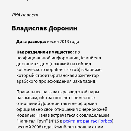
РИА Новости
Владислав Доронин
Дата развода:
весна 2013 года
Как разделили имущество:
по
неофициальной информации, Кэмпбелл
достанется дом (похожий на гибрид
космического корабля с яхтой) в Барвихе,
который строит британская архитектор
арабского происхождения Заха Хадид.
Правильнее называть развод этой пары
разрывом, ибо за пять лет совместных
отношений Доронин так и не оформил
официально свои отношения с чернокожей
моделью. Начав встречаться с совладельцем
"Капитал Груп" (№15 в
рейтинге рантье Forbes
)
весной 2008 года, Кэмпбелл прошла с ним