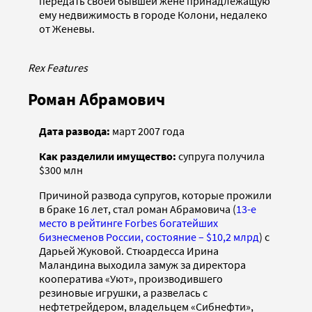
передать своей бывшей жене принадлежащую
ему недвижимость в городе Колони, недалеко
от Женевы.
Rex Features
Роман Абрамович
Дата развода:
март 2007 года
Как разделили имущество:
супруга получила
$300 млн
Причиной развода супругов, которые прожили
в браке 16 лет, стал роман Абрамовича (
13-е
место в рейтинге Forbes богатейших
бизнесменов России, состояние – $10,2 млрд
) с
Дарьей Жуковой. Стюардесса Ирина
Маландина выходила замуж за директора
кооператива «Уют», производившего
резиновые игрушки, а развелась с
нефтетрейдером, владельцем «Сибнефти»,