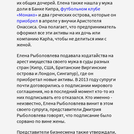
их общих дочерей. Елена также нашла у мужа
доли в Банке Кипра,
футбольном клубе
«Монако»
и два греческих острова, которые он
приобрел
в апреле у внучки Аристотеля
Онассиса. Она полагает, что предприниматель
оформил все эти активы на их дочь или
компанию Kapha, чтобы не делиться ими с
женой.
Елена Рыболовлева подавала ходатайства на
арест имущества своего мужа в суды разных
стран (Кипр, США, Британские Виргинские
острова и Лондон, Сингапур), где он
приобретал новые активы. В 2013 году супруги
почти договорились о подписании мирового
соглашения, но в последний момент кто-то из
них подписывать его отказался. Кто именно -
неизвестно, Елена Рыболовлева винит в этом
своего супруга, представители Дмитрия
Рыболовлева говорят, что подписание было
сорвано по вине жены.
Представители бизнесмена также утверждали,