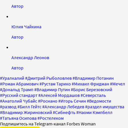
Автор
Юлия Чайкина
Автор
Александр Леонов
Автор
#
Уралкалий
#
Дмитрий Рыболовлев
#
Владимир Потанин
#
Роман Абрамович
#
Рустам Тарико
#
Михаил Фридман
#
Мечел
#
Дональд Трамп
#
Владимир Путин
#
Борис Березовский
#
Русский стандарт
#
Алексей Мордашов
#
Северсталь
#
Анатолий Чубайс
#
Роснано
#
Игорь Сечин
#
Ведомости
#
развод
#
Билл Гейтс
#
Александр Лебедев
#
раздел имущества
#
Владимир Жириновский
#
Сибнефть
#
Наоми Кэмпбелл
#
Татьяна Осипова
#
Ростелеком
Подпишитесь на Telegram-канал Forbes Woman