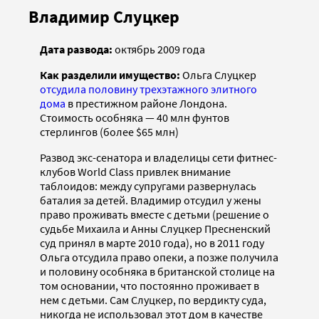
Владимир Слуцкер
Дата развода:
октябрь 2009 года
Как разделили имущество:
Ольга Слуцкер
отсудила половину трехэтажного элитного
дома
в престижном районе Лондона.
Стоимость особняка — 40 млн фунтов
стерлингов (более $65 млн)
Развод экс-сенатора и владелицы сети фитнес-
клубов World Class привлек внимание
таблоидов: между супругами развернулась
баталия за детей. Владимир отсудил у жены
право проживать вместе с детьми (решение о
судьбе Михаила и Анны Слуцкер Пресненский
суд принял в марте 2010 года), но в 2011 году
Ольга отсудила право опеки, а позже получила
и половину особняка в британской столице на
том основании, что постоянно проживает в
нем с детьми. Сам Слуцкер, по вердикту суда,
никогда не использовал этот дом в качестве