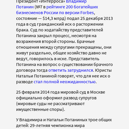
Президент «Интерроса»
Владимир
Потанин
(№7 в
рейтинге 200 богатейших
бизнесменов России по версии Forbes
,
состояние — $14,3 млрд) подал 25 декабря 2013
года в суд гражданский иск о расторжении
брака. Суд по ходатайству представителей
Потанина закрыл процесс, несмотря на
возражения второй стороны. Брачные
отношения между супругами прекращены, они
живут раздельно, общее хозяйство давно не
ведут, говорилось в иске. Представитель
Потанина на вопрос о существовании брачного
договора тогда
ответить затруднился
. Юристы
Натальи Потаниной говорят, что для нее иск о
разводе
стал полной неожиданностью
.
25 февраля 2014 года мировой суд в Москве
официально оформил развод супругов
(мировые суды не рассматривают
имущественные споры).
У Владимира и Натальи Потаниных трое общих
детей: 29-летняя чемпионка мира