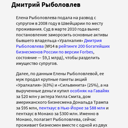
Дмитрий Рыболовлев
Елена Рыболовлева подала на развод с
супругом в 2008 году в Швейцарии по месту
проживания. Суд в марте 2010 года вынес
постановление заморозить основные активы
бывшего владельца «Уралкалия»
Дмитрия
Рыболовлева
(№14 в
рейтинге 200 богатейших
бизнесменов России по версии Forbes
,
состояние — $9,1 млрд), чтобы разделить
имущество супругов.
Далее, по данным Елены Рыболовлевой, ее
муж продал крупные пакеты акций
«Уралкалия» (63%) и «Сильвинита» (25%), а на
вырученные деньги купил
особняк на Гавайях
за $20 млн у актера Уилла Смита, дом
американского бизнесмена Дональда Трампа
за $95 млн,
пентхаус в Нью-Йорке за $88 млн
и
пентхаус в Монако за $300 млн. Именно в
Монако, полагает Рыболовлева, сейчас
проживает бизнесмен вместе с одной из двух