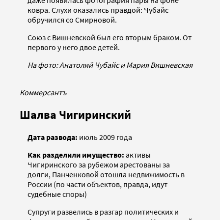
даже появилась фотография пары на фоне
ковра. Слухи оказались правдой: Чубайс
обручился со Смирновой.
Союз с Вишневской был его вторым браком. От
первого у него двое детей.
На фото: Анатолий Чубайс и Мария Вишневская
Коммерсантъ
Шалва Чигиринский
Дата развода:
июль 2009 года
Как разделили имущество:
активы
Чигиринского за рубежом арестованы за
долги, Панченковой отошла недвижимость в
России (по части объектов, правда, идут
судебные споры)
Супруги развелись в разгар политических и