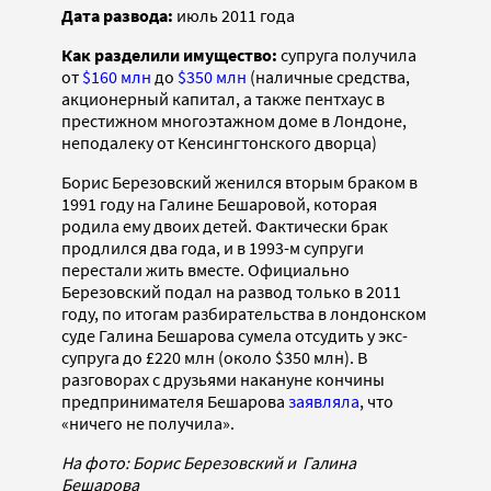
Дата развода:
июль 2011 года
Как разделили имущество:
супруга получила
от
$160 млн
до
$350 млн
(наличные средства,
акционерный капитал, а также пентхаус в
престижном многоэтажном доме в Лондоне,
неподалеку от Кенсингтонского дворца)
Борис Березовский женился вторым браком в
1991 году на Галине Бешаровой, которая
родила ему двоих детей. Фактически брак
продлился два года, и в 1993-м супруги
перестали жить вместе. Официально
Березовский подал на развод только в 2011
году, по итогам разбирательства в лондонском
суде Галина Бешарова сумела отсудить у экс-
супруга до £220 млн (около $350 млн). В
разговорах с друзьями накануне кончины
предпринимателя Бешарова
заявляла
, что
«ничего не получила».
На фото: Борис Березовский и Галина
Бешарова