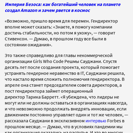
Империя Безоса: как богатейший человек на планете
создал Amazon и зачем рвется в космос
«Возможно, пришло время для перемен. Гендиректор
вполне может сказать: «Знаете, я помогу компании
достичь стабильности, но потом я ухожу», — говорит
Стивенсон. — Думаю, в прошлом году все были в
состоянии ожидания».
Это также справедливо для главы некоммерческой
организации Girls Who Code Решмы Сауджани. Спустя
десять лет после создания проекта, который помогает
устранять гендерное неравенство в IТ, Сауджани решила,
что настало время сложить полномочия гендиректора. В
апреле она станет председателем совета директоров, а
пост гендиректора займет операционный
директор Тарика Барретт. «Я убеждена, что лидеры не
могут или не должны оставаться в организациях навсегда,
и что невозможно продолжать внедрять инновации, если
движением постоянно управляет один и тот же человек, —
рассказала Сауджани в эксклюзивном
интервью
Forbes в
прошлом месяце. — Думаю, что в условиях пандемии мы
как организация оказались на распутье. И это во многих