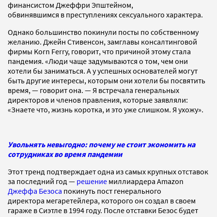
финансистом Джеффри Эпштейном,
обвинявшимся в преступлениях сексуального характера.
Однако большинство покинули посты по собственному
желанию. Джейн Стивенсон, замглавы консалтинговой
фирмы Korn Ferry, говорит, что причиной этому стала
пандемия. «Люди чаще задумываются о том, чем они
хотели бы заниматься. А у успешных основателей могут
быть другие интересы, которым они хотели бы посвятить
время, — говорит она. — Я встречала генеральных
директоров и членов правления, которые заявляли:
«Знаете что, жизнь коротка, и это уже слишком. Я ухожу».
Увольнять невыгодно: почему не стоит экономить на
сотрудниках во время пандемии
Этот тренд подтверждает одна из самых крупных отставок
за последний год —
решение
миллиардера Amazon
Джеффа Безоса
покинуть пост генерального
директора мегаретейлера, которого он создал в своем
гараже в Сиэтле в 1994 году. После отставки Безос будет