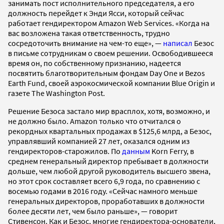
занимать пост исполнительного председателя, а его
должность перейдет к Энди Ясси, который сейчас
работает гендиректором Amazon Web Services. «Когда на
вас возложена такая ответственность, трудно
сосредоточить внимание на чем-то еще», —
написал
Безос
в письме сотрудникам о своем решении. Освободившееся
время он, по собственному признанию, надеется
посвятить благотворительным фондам Day One и Bezos
Earth Fund, своей аэрокосмической компании Blue Origin и
газете The Washington Post.
Решение Безоса застало мир врасплох, хотя, возможно, и
не должно было. Amazon только что отчитался о
рекордных квартальных продажах в $125,6 млрд, а Безос,
управлявший компанией 27 лет, оказался одним из
гендиректоров-старожилов. По
данным
Korn Ferry, в
среднем генеральный директор пребывает в должности
дольше, чем любой другой руководитель высшего звена,
но этот срок составляет всего 6,9 года, по сравнению с
восемью годами в 2016 году. «Сейчас намного меньше
генеральных директоров, проработавших в должности
более десяти лет, чем было раньше», — говорит
Стивенсон. Как и Безос, многие гендиректора-основатели,