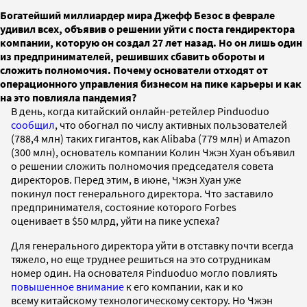
Богатейший миллиардер мира Джефф Безос в феврале
удивил всех, объявив о решении уйти с поста гендиректора
компании, которую он создал 27 лет назад. Но он лишь один
из предпринимателей, решивших сбавить обороты и
сложить полномочия. Почему основатели отходят от
операционного управления бизнесом на пике карьеры и как
на это повлияла пандемия?
В день, когда китайский онлайн-ретейлер Pinduoduo
сообщил
, что обогнал по числу активных пользователей
(788,4 млн) таких гигантов, как Alibaba (779 млн) и Amazon
(300 млн), основатель компании Колин Чжэн Хуан объявил
о решении сложить полномочия председателя совета
директоров. Перед этим, в июне, Чжэн Хуан уже
покинул пост генерального директора. Что заставило
предпринимателя, состояние которого Forbes
оценивает в $50 млрд, уйти на пике успеха?
Для генерального директора уйти в отставку почти всегда
тяжело, но еще труднее решиться на это сотрудникам
номер один. На основателя Pinduoduo могло повлиять
повышенное внимание
к его компании, как и ко
всему китайскому технологическому сектору. Но Чжэн