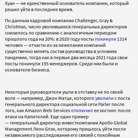
Хуан — не единственный основатель компании, который
решил уйти в последнее время.
По данным кадровой компании Challenger, Gray &
Christmas, число уволившихся генеральных директоров
снизилось по сравнению с аналогичным периодом
прошлого года на 20%: в 2020 году посты
покинули
1314
человек — отчасти из-за нежелания компаний
существенно менять состав руководства в условиях
пандемии, тогда как в первые два месяца 2021 года свои
посты покинули 195 менеджеров. Среди них были и
основатели бизнеса.
Некоторые руководители ушли в отставку не по своей
воле — например, Джон Матце, которого
уволили
с поста
генерального директора социальной сети Parler после
того, как Amazon Web Services
отключил
ее хостинг после
атаки на Капитолий. Еще один пример
— генеральный директор инвесткомпании Apollo Global
Management Леон Блэк, которому пришлось уйти после
независимого расследования его связей с покойным