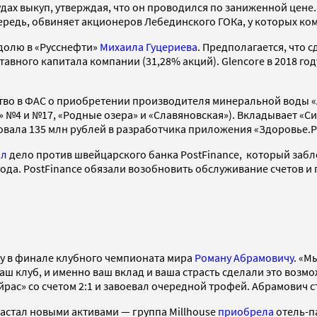
удах выкуп, утверждая, что он проводился по заниженной цене
редь, обвиняет акционеров Лебединского ГОКа, у которых комп
долю в «Русснефти»
Михаила Гуцериева
. Предполагается, что с
авного капитала компании (31,28% акций). Glencore в 2018 год
тво в ФАС о приобретении производителя минеральной воды «А
» №4 и №17, «Родные озера» и «Славяновская»). Вкладывает «С
овала 135 млн рублей в разработчика приложения «Здоровье.Р
ал
дело против швейцарского банка PostFinance, который забл
года. PostFinance обязали возобновить обслуживание счетов 
у в финале клубного чемпионата мира
Роману Абрамовичу
. «М
 ваш клуб, и именно ваш вклад и ваша страсть сделали это возм
рас» со счетом 2:1 и завоевал очередной трофей. Абрамович с
растал новыми активами — группа Millhouse
приобрела
отель-п