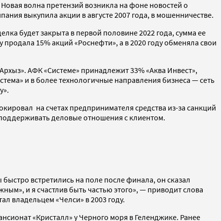
. Новая волна претензий возникла на фоне новостей о
ания выкупила акции в августе 2007 года, в мошенничестве.
делка будет закрыта в первой половине 2022 года, сумма ее
у продала 15% акций «Роснефти», а в 2020 году обменяла свои
рхыз». АФК «Системе» принадлежит 33% «Аква Инвест»,
истема» и в более технологичные направления бизнеса — сеть
у».
окировал на счетах предпринимателя средства из-за санкций
и поддерживать деловые отношения с клиентом.
ы быстро встретились на поле после финала, он сказал
ожным», и я счастлив быть частью этого», — приводит слова
тал владельцем «Челси» в 2003 году.
ансионат «Кристалл» у Черного моря в Геленджике. Ранее