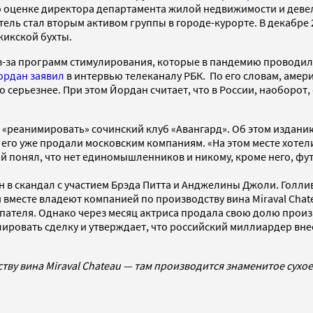
о оценке директора департамента жилой недвижимости и деве
ель стал вторым активом группы в городе-курорте. В декабре
жикской бухты.
из-за программ стимулирования, которые в пандемию проводил
ордан
заявил
в интервью телеканалу РБК. По его словам, амер
 серьезнее. При этом Йордан считает, что в России, наоборот
«реанимировать» сочинский клуб «Авангард». Об этом изданию
его уже продали московским компаниям. «На этом месте хотел
ий понял, что нет единомышленников и никому, кроме него, фу
 в скандал с участием Брэда Питта и Анджелины Джоли. Голлив
вместе владеют компанией по производству вина Miraval Chat
упателя. Однако через месяц актриса продала свою долю прои
улировать сделку и утверждает, что российский миллиардер вне
ву вина Miraval Chateau — там производится знаменитое сухое 