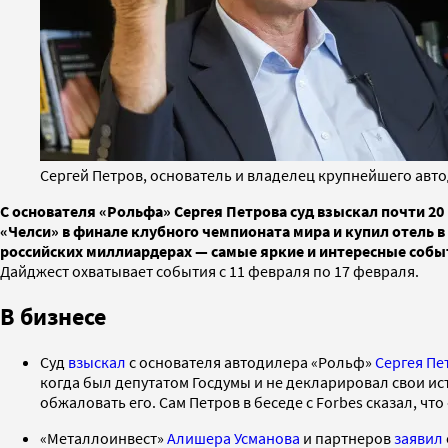
Сергей Петров, основатель и владелец крупнейшего авт
С основателя «Рольфа» Сергея Петрова суд взыскал почти 2
«Челси» в финале клубного чемпионата мира и купил отель в
российских миллиардерах — самые яркие и интересные собы
Дайджест охватывает события с 11 февраля по 17 февраля.
В бизнесе
Суд
взыскал
с основателя автодилера «Рольф»
Сергея Пе
когда был депутатом Госдумы и не декларировал свои ис
обжаловать его. Сам Петров в беседе с Forbes сказал, ч
«Металлоинвест»
Алишера Усманова
и партнеров
заявил