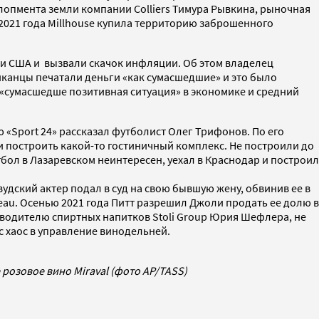
лопмента земли компании Colliers Тимура Рывкина, рыночная
 2021 года Millhouse купила территорию заброшенного
и США и вызвали скачок инфляции. Об этом владелец
иканцы печатали деньги «как сумасшедшие» и это было
, «сумасшедше позитивная ситуация» в экономике и средний
 «Sport 24» рассказал футболист Олег Трифонов. По его
и построить какой-то гостиничный комплекс. Не построили до
тбол в Лазаревском неинтересен, уехал в Краснодар и построил
удский актер подал в суд на свою бывшую жену, обвинив ее в
eau. Осенью 2021 года Питт разрешил Джоли продать ее долю в
зводителю спиртных напитков Stoli Group Юрия Шефлера, не
с хаос в управление винодельней.
розовое вино Miraval (фото AP/TASS)