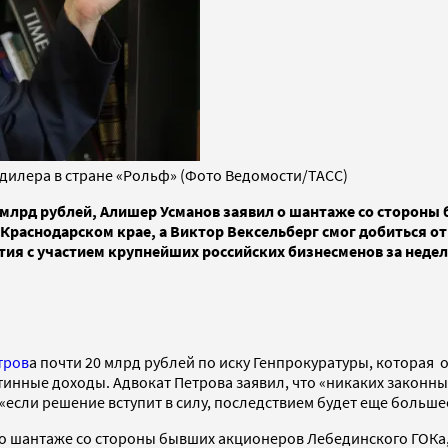
одилера в стране «Рольф» (Фото Ведомости/ТАСС)
0 млрд рублей, Алишер Усманов заявил о шантаже со сторон
 Краснодарском крае, а Виктор Вексельберг смог добиться о
тия с участием крупнейших российских бизнесменов за неде
тров
а почти 20 млрд рублей по иску Генпрокуратуры, которая 
тинные доходы. Адвокат Петрова заявил, что «никаких законны
то «если решение вступит в силу, последствием будет еще больш
о шантаже со стороны бывших акционеров Лебединского ГОКа,