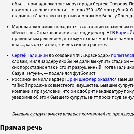
объект принадлежал экс-меру города Сергею Озерову. П
стоимость недвижимости — около 350–450 млн рублей. От
стадиона «Спартак» на противоположном берегу Геленд
Мировая экономика находится в состоянии «похмелья» 
«Ренессанс Страхования» и экс-гендиректор НТВ
Борис Й
правильным решением, потому что крах мог быть намного
класс, как он считает, «очень сильно растет».
Сергей Галицкий
до создания ФК «Краснодар»
попытался
словам, миллиардеру якобы не дали выкупить стадион — 
сих пор: стадион так и стоит разрушенный. Когда Галицк
базу в Четуке», — поделился футболист.
Российский миллиардер
Юрий Шефлер
оказался
замешан
тайной продаже совместного имущества. Бывшие супруги 
компании при условии, что он одобрит кандидатуру пок
уведомив об этом бывшего супруга. Питт просит суд анн
Бывшие супруги вместе владеют компанией по производст
Прямая речь