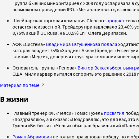
Группа бывших миноритариев с 2008 году оспаривала в с
возможном проведении IPO. «Металлоинвест», в свою оче
Швейцарская торговая компания Glencore
продает
свою 
остается неизвестной. Трейдеру принадлежало 23,46% уст
8,75% акций UC Rusal на 10,5% En+ Олега Дерипаски.
АФК «Система»
Владимира Евтушенкова
подала
ходатайс
которая владеет 75% «Холдинг Аква» (бренды «Ессентуки
клиник «Медси», дочерняя структура компании инвестир
Основатель группы «Ренова»
Виктор Вексельберг
выигр
США. Миллиардер пытался оспорить это решение с 2018 
Материал по теме
В жизни
Главный тренер ФК «Челси» Томас Тухель
посвятил
побед
«поздравляю», а я сказал: «Поздравляю, это для вас, это
Тухеля «Би-би-си». «Челси» обыграл бразильский «Палмей
Роман Абрамович
не только праздновал победу, но и об