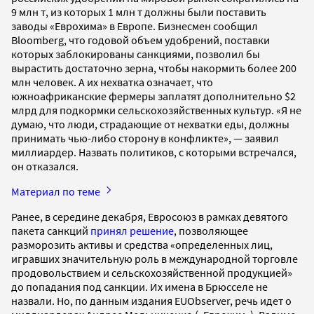
9 млн т, из которых 1 млн т должны были поставить
заводы «Еврохима» в Европе. Бизнесмен сообщил
Bloomberg, что годовой объем удобрений, поставки
которых заблокированы санкциями, позволил бы
вырастить достаточно зерна, чтобы накормить более 200
млн человек. А их нехватка означает, что
южноафриканские фермеры заплатят дополнительно $2
млрд для подкормки сельскохозяйственных культур. «Я не
думаю, что люди, страдающие от нехватки еды, должны
принимать чью-либо сторону в конфликте», — заявил
миллиардер. Назвать политиков, с которыми встречался,
он отказался.
Материал по теме
Ранее, в середине декабря, Евросоюз в рамках девятого
пакета санкций
принял решение
, позволяющее
разморозить активы и средства «определенных лиц,
игравших значительную роль в международной торговле
продовольствием и сельскохозяйственной продукцией»
до попадания под санкции. Их имена в Брюсселе не
назвали. Но, по данным издания EUObserver, речь идет о