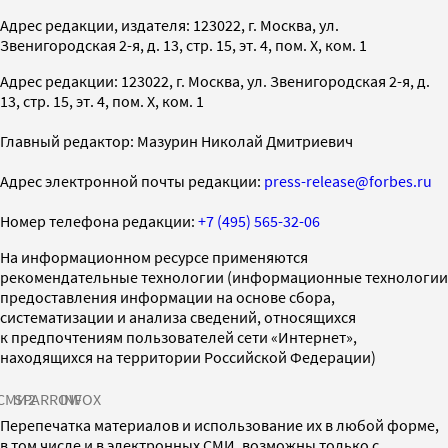
Адрес редакции, издателя: 123022, г. Москва, ул.
Звенигородская 2-я, д. 13, стр. 15, эт. 4, пом. X, ком. 1
Адрес редакции: 123022, г. Москва, ул. Звенигородская 2-я, д.
13, стр. 15, эт. 4, пом. X, ком. 1
Главный редактор: Мазурин Николай Дмитриевич
Адрес электронной почты редакции:
press-release@forbes.ru
Номер телефона редакции:
+7 (495) 565-32-06
На информационном ресурсе применяются
рекомендательные технологии (информационные технологии
предоставления информации на основе сбора,
систематизации и анализа сведений, относящихся
к предпочтениям пользователей сети «Интернет»,
находящихся на территории Российской Федерации)
СМИ2
SPARROW
INFOX
Перепечатка материалов и использование их в любой форме,
в том числе и в электронных СМИ, возможны только с