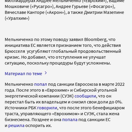
миллиардерах Андрее Мельниченко («Еврохим»), Вадиме
Мошковиче («Русагро»), Андрее Гурьеве («Фосагро»),
Вячеславе Канторе («Акрон»), а также Дмитрии Мазепине
(«Уралхим»)
Мельниченко по этому поводу заявил Bloomberg, что
инициатива ЕС является признанием того, что действия
Брюсселя усугубляют глобальный продовольственный
кризис. Но добавил, что отступления не улучшат
ситуацию, поскольку процедуры будут усложнены.
Материал по теме
Мельниченко
попал
под санкции Евросоюза в марте 2022
года. После этого в «Еврохиме» и Сибирской угольной
энергетической компании (СУЭК)
сообщили
, что он
перестал быть их владельцем и снизил свои доли до 0%.
Источники РБК
говорили
, что после этого бенефициаром
траста, управляющего «Еврохимом» и СУЭК, стала жена
бизнесмена. Позднее и она
попала
под санкции ЕС
и
решила
оспорить их.