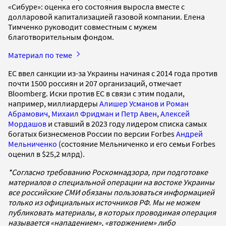
«Сибуре»: оценка его состояния выросла вместе с
долларовой капитализацией газовой компании. Елена
Тимченко руководит совместным с мужем
благотворительным фондом.
Материал по теме
ЕС ввел санкции из-за Украины начиная с 2014 года против
почти 1500 россиян и 207 организаций, отмечает
Bloomberg. Иски против ЕС в связи с этим подали,
например, миллиардеры
Алишер Усманов и Роман
Абрамович
,
Михаил Фридман и Петр Авен
,
Алексей
Мордашов
и ставший в 2023 году лидером списка самых
богатых бизнесменов России по версии Forbes
Андрей
Мельниченко
(состояние Мельниченко и его семьи Forbes
оценил в $25,2 млрд).
*Согласно требованию Роскомнадзора, при подготовке
материалов о специальной операции на востоке Украины
все российские СМИ обязаны пользоваться информацией
только из официальных источников РФ. Мы не можем
публиковать материалы, в которых проводимая операция
называется «нападением», «вторжением» либо