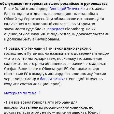
обслуживает интересы высшего российского руководства
Российский миллиардер
Геннадий Тимченко
и его жена
Елена подали отдельные апелляционные жалобы в
Общий суд Евросоюза. Они обжаловали основания для
включения в санкционный список ЕС во втором по
значимости суде блока,
передает
Bloomberg. По их
оценке, эти основания не подкреплены доказательствами
и должны быть аннулированы.
«Правда, что Геннадий Тимченко давно знаком с
господином Путиным, но называть его доверенным лицом
— это то, что мы оспариваем, поскольку это заявление
содержит своего рода обвинение», — заявил его адвокат
Стефан Бонифасси в Общем суде ЕС. Он также отверг
претензии ЕС к вкладу миллиардера в экономику России
через Volga Group и
банк «Россия»
(Геннадий Тимченко
входит в состав их акционеров).
Материал по теме
«Нам все время говорят, что это банк для
высокопоставленных российских чиновников, но
доказательств этому нет», — пояснил адвокат. Юрист