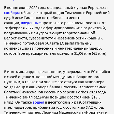
В конце июня 2022 года официальный журнал Евросоюза
сообщил
об иске, который подал Тимченко в Европейский
суд. В иске Тимченко потребовал отменить
санкции,
введенные
против него решением Совета ЕС от
28 февраля 2022 года с формулировкой «из-за действий,
подрывающих или угрожающих территориальной
целостности, суверенитету и независимости Украины».
Тимченко потребовал обязать ЕС выплатить ему
компенсацию за понесенный нематериальный ущерб,
который он предварительно оценил в $1,06 млн (€1 млн).
В иске миллиардер, в частности, утверждал, что ЕС ошибся
в своей оценке отношений между ним и Владимиром
Путиным, а также при оценке его статуса как акционера
Volga Group и акционера банка «Россия». В списке самых
богатых бизнесменов России по версии Forbes 2023 года
Тимченко занял седьмую позицию с состоянием $18,5
млрд. Он также
вошел
в десятку самых разбогатевших
миллиардеров, прибавив за год к состоянию $7,2 млрд.
Тимченко — партнер Леонида Михельсона в «Новатэке» и