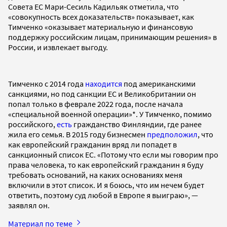
Совета ЕС Мари-Сесиль Кадильяк отметила, что
«совокупность всех доказательств» показывает, как
Тимченко «оказывает материальную и финансовую
поддержку российским лицам, принимающим решения» в
России, и извлекает выгоду.
Тимченко с 2014 года
находится
под американскими
санкциями, но под санкции ЕС и Великобритании он
попал только в феврале 2022 года, после начала
«специальной военной операции»*. У Тимченко, помимо
российского,
есть
гражданство Финляндии, где ранее
жила его семья. В 2015 году бизнесмен
предположил
, что
как европейский гражданин вряд ли попадет в
санкционный список ЕС. «Потому что если мы говорим про
права человека, то как европейский гражданин я буду
требовать оснований, на каких основаниях меня
включили в этот список. И я боюсь, что им нечем будет
ответить, поэтому суд любой в Европе я выиграю», —
заявлял он.
Материал по теме