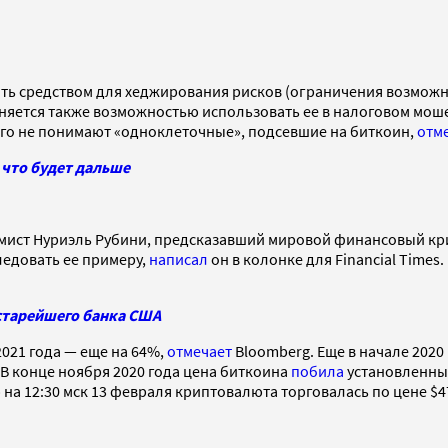
стать средством для хеджирования рисков (ограничения возможн
яется также возможностью использовать ее в налоговом мошен
того не понимают «одноклеточные», подсевшие на биткоин,
отм
 что будет дальше
ист Нуриэль Рубини, предсказавший мировой финансовый кризи
следовать ее примеру,
написал
он в колонке для Financial Times.
 старейшего банка США
2021 года — еще на 64%,
отмечает
Bloomberg. Еще в начале 2020 
 В конце ноября 2020 года цена биткоина
побила
установленный
 на 12:30 мск 13 февраля криптовалюта торговалась по цене $4