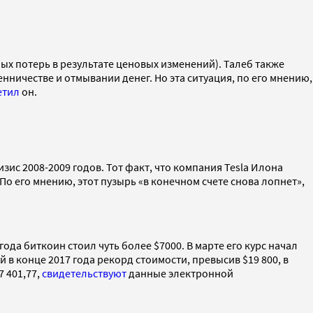
ых потерь в результате ценовых изменений). Талеб также
ничестве и отмывании денег. Но эта ситуация, по его мнению,
етил
он.
с 2008-2009 годов. Тот факт, что компания Tesla Илона
 По его мнению, этот пузырь «в конечном счете снова лопнет»,
года биткоин стоил чуть более $7000. В марте его курс начал
 в конце 2017 года рекорд стоимости, превысив $19 800, в
7 401,77,
свидетельствуют
данные электронной