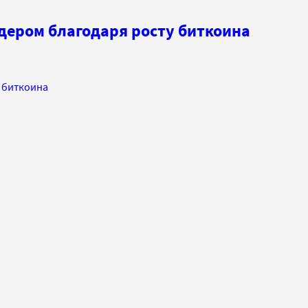
дером благодаря росту биткоина
 биткоина