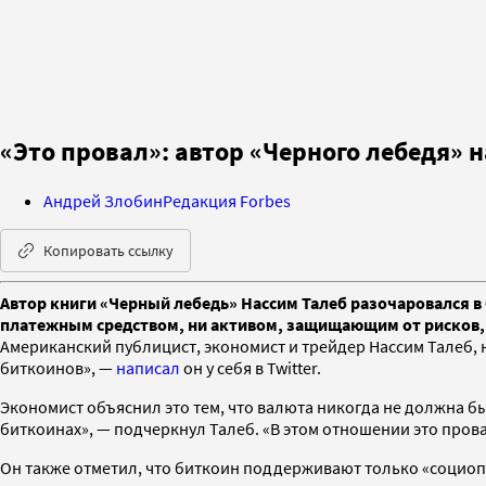
«Это провал»: автор «Черного лебедя» 
Андрей Злобин
Редакция Forbes
Копировать ссылку
Автор книги «Черный лебедь» Нассим Талеб разочаровался в 
платежным средством, ни активом, защищающим от рисков,
Американский публицист, экономист и трейдер Нассим Талеб,
биткоинов», —
написал
он у себя в Twitter.
Экономист объяснил это тем, что валюта никогда не должна бы
биткоинах», — подчеркнул Талеб. «В этом отношении это прова
Он также отметил, что биткоин поддерживают только «социоп