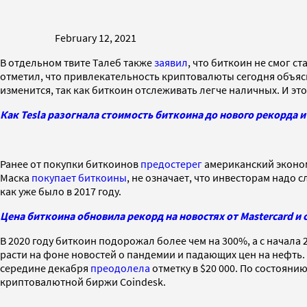
February 12, 2021
В отдельном твите Талеб также
заявил
, что биткоин не смог 
отметил, что привлекательность криптовалюты сегодня объясн
изменится, так как биткоин отслеживать легче наличных. И э
Как Tesla разогнала стоимость биткоина до нового рекорда и
Ранее от покупки биткоинов
предостерег
американский эконом
Маска
покупает биткоины
, не означает, что инвесторам надо 
как уже было в 2017 году.
Цена биткоина обновила рекорд на новостях от Mastercard и
В 2020 году биткоин подорожал более чем на 300%, а с начала 
расти на фоне новостей о пандемии и падающих цен на нефть.
середине декабря
преодолела
отметку в $20 000. По состоянию
криптовалютной биржи Coindesk.