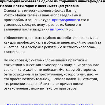
приговорил основателя одного из старейших инвестфондов в
России к пяти годам и шести месяцам условно
Основатель инвестиционного фонда Baring
Vostok Майкл Калви назвал несправедливым и
прискорбным решение суда,
приговорившего
его к
условному сроку по делу о растрате. Видео его
заявления после заседания
выложил
РБК.
«Обвинение в растрате глубоко оскорбительно для меня
как для профессионала в области инвестиций, который за
25 лет работы заслужил репутацию честного человека», —
сказал Калви.
По его словам, с учетом «сложившейся практики и
статистики вынесения приговоров» получение условного
срока — «это уже почти победа». «Но, с другой стороны,
быть осужденным за преступление, которого не было, —
это просто возмутительно», — сказал Калви. Он отметил,
что решение о дальнейших шагах примет после
ознакомления с полным текстом приговора.
«Нас обвиняют в преступлении, которого не было»: