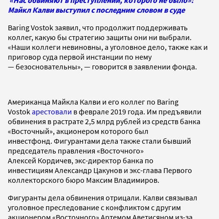
Майкл Калви выступил с последним словом в суде
Baring Vostok заявил, что продолжит поддерживать
коллег, какую бы стратегию защиты они ни выбрали.
«Наши коллеги невиновны, а уголовное дело, также как и
приговор суда первой инстанции по нему
— безосновательны», — говорится в заявлении фонда.
Американца Майкла Калви и его коллег по Baring
Vostok
арестовали
в феврале 2019 года. Им предъявили
обвинения в растрате 2,5 млрд рублей из средств банка
«Восточный», акционером которого был
инвестфонд. Фигурантами дела также стали бывший
председатель правления «Восточного»
Алексей Кордичев, экс-директор банка по
инвестициям Александр Цакунов и экс-глава Первого
коллекторского бюро Максим Владимиров.
Фигуранты дела обвинения отрицали. Калви связывал
уголовное преследование с конфликтом с другим
акционером «Восточного» Артемом Аветисяном из-за