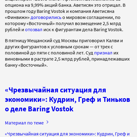
опциона на 9,99% акций банка. Аветисян это отрицал. В
прошлом году Baring Vostok и компания Аветисяна
«Финвижн»
договорились
о мировом соглашении, по
которому «Восточный» получил возмещение 2,5 млрд
рублей и
отозвал
иск к фигурантам дела Baring Vostok.
В пятницу Мещанский суд Москвы приговорил Калви и
других фигурантов к условным срокам — от трех с
половиной до пяти с половиной лет. Суд
признал
их
виновными в растрате 2,5 млрд рублей, принадлежавших
банку «Восточный».
«Чрезвычайная ситуация для
экономики»: Кудрин, Греф и Тиньков
о деле Baring Vostok
Материал по теме
«Чрезвычайная ситуация для экономики»: Кудрин, Греф и