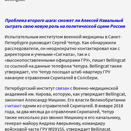
Проблема второго шага: сможет ли Алексей Навальный
сыграть свою новую роль на политической сцене России
Испытательным институтом военной медицины в Санкт-
Петербурге руководит Сергей Чепур. Как обнаружили
расследователи, он неоднократно контактировал как с
директором и учеными «Сигнала», так и с
«высокопоставленными офицерами ГРУ», пишет Bellingcat
со ссылкой на данные телефона Чепура. Bellingcat также
утверждает, что
Чепур посещал штаб-квартиру ГРУ
накануне отравления Скрипалей в Солсбери.
Петербургский институт
связан
с Военно-медицинской
академией им. Кирова, которую, как утверждает Bellingcat,
закончил Александр Мишкин. Его власти Великобритании
считают
одним из отравителей Скрипалей. В январе 2018
года, за два месяца до отравления Скрипалей, Чепур
также несколько раз звонил Мишкину и его начальнику,
генерал-майору Андрею Аверьянову, командиру
войсковой части ГРУ №29155, утверждает Bellingcat.