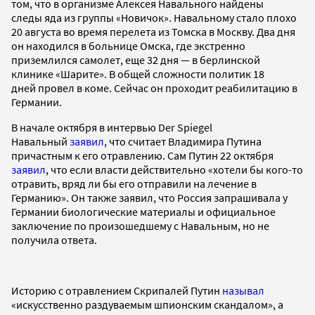
том, что в организме Алексея Навального найдены
следы яда из группы «Новичок». Навальному стало плохо
20 августа во время перелета из Томска в Москву. Два дня
он находился в больнице Омска, где экстренно
приземлился самолет, еще 32 дня — в берлинской
клинике «Шарите». В общей сложности политик 18
дней провел в коме. Сейчас он проходит реабилитацию в
Германии.
В начале октября в интервью Der Spiegel
Навальный
заявил
, что считает Владимира Путина
причастным к его отравлению. Сам Путин 22 октября
заявил
, что если власти действительно «хотели бы кого-то
отравить, вряд ли бы его отправили на лечение в
Германию». Он также заявил, что Россия запрашивала у
Германии биологические материалы и официальное
заключение по произошедшему с Навальным, но не
получила ответа.
Историю с отравлением Скрипалей Путин
называл
«искусственно раздуваемым шпионским скандалом», а