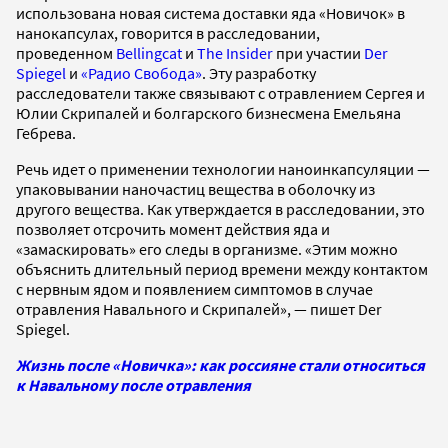
использована новая система доставки яда «Новичок» в
нанокапсулах, говорится в расследовании,
проведенном
Bellingcat
и
The Insider
при участии
Der
Spiegel
и
«Радио Свобода»
. Эту разработку
расследователи также связывают с отравлением Сергея и
Юлии Скрипалей и болгарского бизнесмена Емельяна
Гебрева.
Речь идет о применении технологии наноинкапсуляции —
упаковывании наночастиц вещества в оболочку из
другого вещества. Как утверждается в расследовании, это
позволяет отсрочить момент действия яда и
«замаскировать» его следы в организме. «Этим можно
объяснить длительный период времени между контактом
с нервным ядом и появлением симптомов в случае
отравления Навального и Скрипалей», — пишет Der
Spiegel.
Жизнь после «Новичка»: как россияне стали относиться
к Навальному после отравления