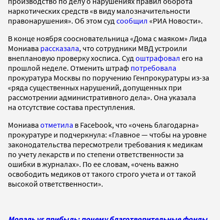
производство по делу о нарушениях правил оборота
наркотических средств «в виду малозначительности
правонарушения». Об этом суд
сообщил
«РИА Новости».
В конце ноября соосновательница «Дома с маяком» Лида
Мониава
рассказала
, что сотрудники МВД устроили
внеплановую проверку хосписа. Суд
оштрафовал
его на
прошлой неделе. Отменить штраф
потребовала
прокуратура Москвы по поручению Генпрокуратуры из-за
«ряда существенных нарушений, допущенных при
рассмотрении административного дела». Она указала
на отсутствие состава преступления.
Мониава
отметила
в Facebook, что «очень благодарна»
прокуратуре и подчеркнула: «Главное — чтобы на уровне
законодательства пересмотрели требования к медикам
по учету лекарств и по степени ответственности за
ошибки в журналах». По ее словам, «очень важно
освободить медиков от такого строго учета и от такой
высокой ответственности».
Мораль vs прибыль: почему благотворительные фонды