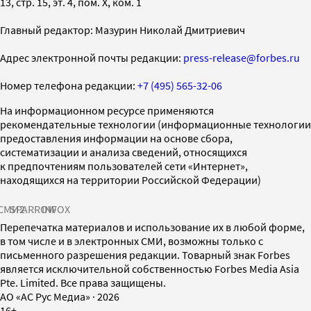
13, стр. 15, эт. 4, пом. X, ком. 1
Главный редактор: Мазурин Николай Дмитриевич
Адрес электронной почты редакции:
press-release@forbes.ru
Номер телефона редакции:
+7 (495) 565-32-06
На информационном ресурсе применяются
рекомендательные технологии (информационные технологии
предоставления информации на основе сбора,
систематизации и анализа сведений, относящихся
к предпочтениям пользователей сети «Интернет»,
находящихся на территории Российской Федерации)
СМИ2
SPARROW
INFOX
Перепечатка материалов и использование их в любой форме,
в том числе и в электронных СМИ, возможны только с
письменного разрешения редакции. Товарный знак Forbes
является исключительной собственностью Forbes Media Asia
Pte. Limited. Все права защищены.
AO «АС Рус Медиа»
·
2026
16+