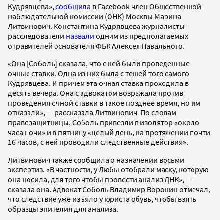
Кудрявцева»,
сообщила
в Facebook член Общественной
наблюдательной комиссии (ОНК) Москвы Марина
Литвинович. Константина Кудрявцева журналисты-
расследователи
назвали
одним из предполагаемых
отравителей основателя ФБК Алексея Навального.
«Она [Соболь] сказала, что с ней были проведенные
очные ставки. Одна из них была с тещей того самого
Кудрявцева. И причем эта очная ставка проходила в
десять вечера. Она с адвокатом возражала против
проведения очной ставки в такое позднее время, но им
отказали», — рассказала Литвинович. По словам
правозащитницы, Соболь привезли в изолятор «около
часа ночи» и в пятницу «целый день, на протяжении почти
16 часов, с ней проводили следственные действия».
Литвинович также сообщила о назначении восьми
экспертиз. «В частности, у Любы отобрали маску, которую
она носила, для того чтобы провести анализ ДНК», —
сказала она. Адвокат Соболь Владимир Воронин отмечал,
что следствие уже изъяло у юриста обувь, чтобы взять
образцы эпителия для анализа.