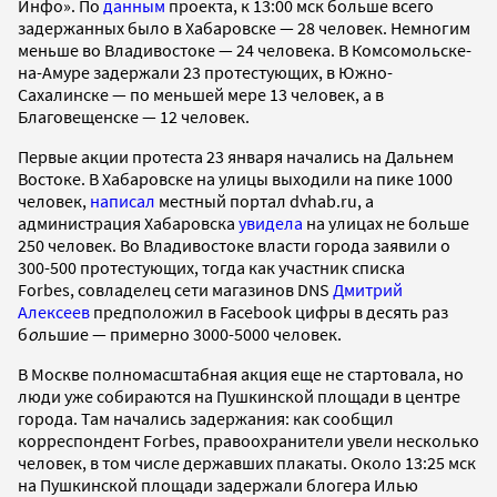
Инфо». По
данным
проекта, к 13:00 мск больше всего
задержанных было в Хабаровске — 28 человек. Немногим
меньше во Владивостоке — 24 человека. В Комсомольске-
на-Амуре задержали 23 протестующих, в Южно-
Сахалинске — по меньшей мере 13 человек, а в
Благовещенске — 12 человек.
Первые акции протеста 23 января начались на Дальнем
Востоке. В Хабаровске на улицы выходили на пике 1000
человек,
написал
местный портал dvhab.ru, а
администрация Хабаровска
увидела
на улицах не больше
250 человек. Во Владивостоке власти города заявили о
300-500 протестующих, тогда как участник списка
Forbes, совладелец сети магазинов DNS
Дмитрий
Алексеев
предположил в Facebook цифры в десять раз
б
о
льшие — примерно 3000-5000 человек.
В Москве полномасштабная акция еще не стартовала, но
люди уже собираются на Пушкинской площади в центре
города. Там начались задержания: как сообщил
корреспондент Forbes, правоохранители увели несколько
человек, в том числе державших плакаты. Около 13:25 мск
на Пушкинской площади задержали блогера Илью