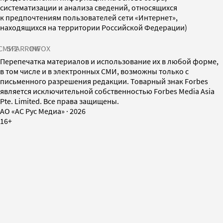
систематизации и анализа сведений, относящихся
к предпочтениям пользователей сети «Интернет»,
находящихся на территории Российской Федерации)
СМИ2
SPARROW
INFOX
Перепечатка материалов и использование их в любой форме,
в том числе и в электронных СМИ, возможны только с
письменного разрешения редакции. Товарный знак Forbes
является исключительной собственностью Forbes Media Asia
Pte. Limited. Все права защищены.
AO «АС Рус Медиа»
·
2026
16+